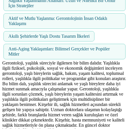
Sağlıklı Yaşlanmanın Anahtarı: Uzun ve Nitelikli Bir Ömür
İçin Stratejiler
Aktif ve Mutlu Yaşlanma: Gerontolojinin İnsan Odaklı
Yaklaşımı
Akıllı Şehirlerde Yaşlı Dostu Tasarım İlkeleri
Anti-Aging Yaklaşımları: Bilimsel Gerçekler ve Popüler
Mitler
Gerontoloji, yaşlılık süreciyle ilgilenen bir bilim dalıdır. Yaşlılıkla
ilgili fiziksel, psikolojik, sosyal ve ekonomik değişimleri inceleyen
gerontoloji, yaşlı bireylerin sağlık, bakım, yaşam kalitesi, toplumsal
rolleri, yaşlılıkla ilgili politikalar ve programlar gibi konuları araştırır.
Bu bilim dalı, yaşlılık sürecini anlamak ve yaşlı bireylere daha iyi
hizmet sunmak amacıyla çalışmalar yapar. Gerontoloji, yaşlılıkla
ilgili sorunları çözmek, yaşlı bireylerin yaşam kalitesini artırmak ve
yaşlılıkla ilgili politikaları geliştirmek için multidisipliner bir
yaklaşım benimser. Kirşehir ili, sağlık hizmetleri açısından sürekli
gelişen bir yapıya sahiptir. Uzman doktorlara ulaşımın kolaylaştığı
şehirde, farklı branşlarda hizmet veren sağlık kuruluşları ve özel
klinikler dikkat çekmektedir. Kirşehir, hasta memnuniyeti ve kaliteli
sağlık hizmetleriyle ön plana çıkmaktadır. En güncel doktor