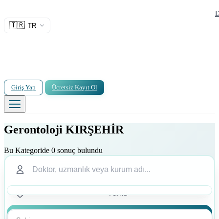
D
🇹🇷
TR
Giriş Yap
Ücretsiz Kayıt Ol
Gerontoloji KIRŞEHİR
Bu Kategoride 0 sonuç bulundu
Ara
Ara