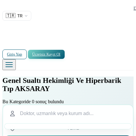
D
🇹🇷
TR
Giriş Yap
Ücretsiz Kayıt Ol
Genel Sualtı Hekimliği Ve Hiperbarik
Tıp AKSARAY
Bu Kategoride 0 sonuç bulundu