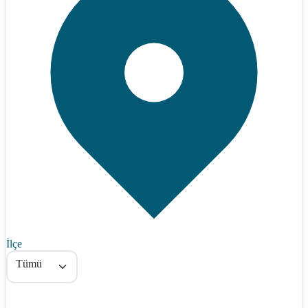
İlçe
Tümü