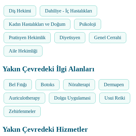
Diş Hekimi
Dahiliye - İç Hastalıkları
Kadın Hastalıkları ve Doğum
Psikoloji
Pratisyen Hekimlik
Diyetisyen
Genel Cerrahi
Aile Hekimliği
Yakın Çevredeki İlgi Alanları
Bel Fıtığı
Botoks
Nöralterapi
Dermapen
Auriculotherapy
Dolgu Uygulamasi
Usui Reiki
Zehirlenmeler
Yakın Çevredeki Hizmetler