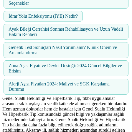
Seçenekler
İdrar Yolu Enfeksiyonu (İYE) Nedir?
Ayak Bileği Cerrahisi Sonrası Rehabilitasyon ve Uzun Vadeli
Bakım Rehberi
Genetik Test Sonuçları Nasıl Yorumlanır? Klinik Önem ve
Anlamlandırma
Zona Aşısı Fiyatı ve Devlet Desteği: 2024 Güncel Bilgiler ve
Erişim
Alerji Aşısı Fiyatları 2024: Maliyet ve SGK Karşılama
Durumu
Genel Sualtı Hekimliği Ve Hiperbarik Tıp, tıbbi uygulamalar
arasında sık karşılaşılan ve dikkatle ele alınması gereken bir alandır.
Hem uzman doktorlar hem de hastalar için Genel Sualtı Hekimliği
Ve Hiperbarik Tıp konusundaki güncel bilgi ve yaklaşımlar sağlık
hizmetlerinde kaliteyi artırır. Genel Sualtı Hekimliği Ve Hiperbarik
Tıp hakkında daha fazla bilgi edinerek doğru sağlık adımlarını
atabilirsiniz. Aksaray ili, sağlık hizmetleri açısından sürekli gelişen