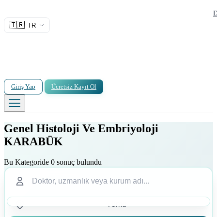
D
🇹🇷
TR
Giriş Yap
Ücretsiz Kayıt Ol
Genel Histoloji Ve Embriyoloji
KARABÜK
Bu Kategoride 0 sonuç bulundu