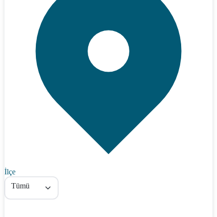
İlçe
Tümü