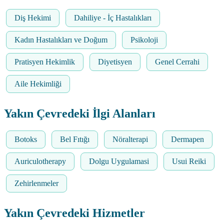
Diş Hekimi
Dahiliye - İç Hastalıkları
Kadın Hastalıkları ve Doğum
Psikoloji
Pratisyen Hekimlik
Diyetisyen
Genel Cerrahi
Aile Hekimliği
Yakın Çevredeki İlgi Alanları
Botoks
Bel Fıtığı
Nöralterapi
Dermapen
Auriculotherapy
Dolgu Uygulamasi
Usui Reiki
Zehirlenmeler
Yakın Çevredeki Hizmetler