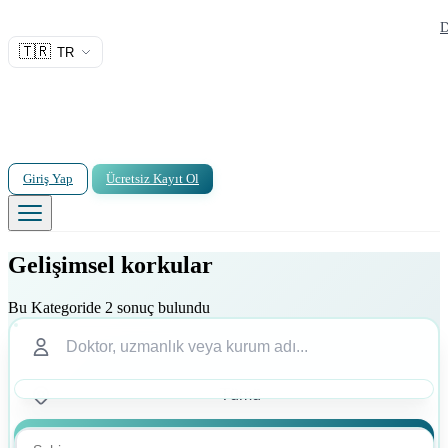
D
🇹🇷
TR
Giriş Yap
Ücretsiz Kayıt Ol
Gelişimsel korkular
Bu Kategoride 2 sonuç bulundu
Ara
Ara