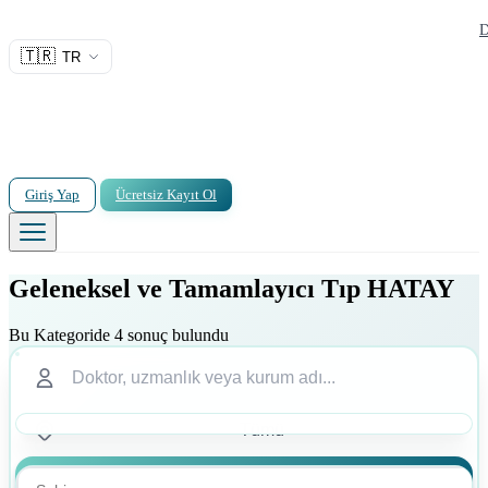
D
🇹🇷
TR
Giriş Yap
Ücretsiz Kayıt Ol
Geleneksel ve Tamamlayıcı Tıp HATAY
Bu Kategoride 4 sonuç bulundu
Ara
Ara