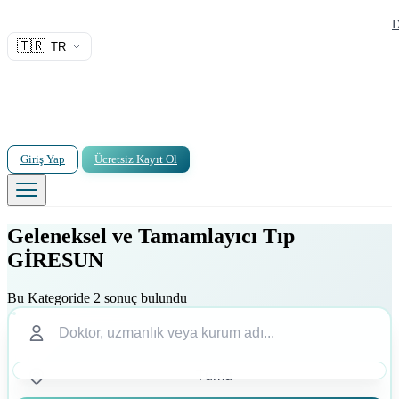
D
🇹🇷
TR
Giriş Yap
Ücretsiz Kayıt Ol
Geleneksel ve Tamamlayıcı Tıp
GİRESUN
Bu Kategoride 2 sonuç bulundu