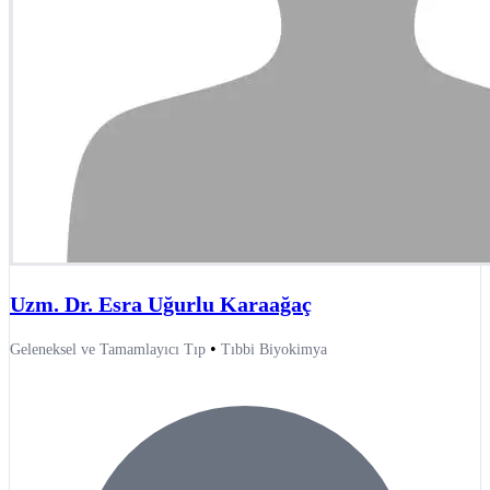
Uzm. Dr. Esra Uğurlu Karaağaç
•
Geleneksel ve Tamamlayıcı Tıp
Tıbbi Biyokimya