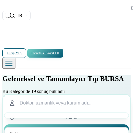
D
🇹🇷
TR
Giriş Yap
Ücretsiz Kayıt Ol
Geleneksel ve Tamamlayıcı Tıp BURSA
Bu Kategoride 19 sonuç bulundu
Ara
Ara