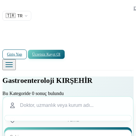
D
🇹🇷
TR
Giriş Yap
Ücretsiz Kayıt Ol
Gastroenteroloji KIRŞEHİR
Bu Kategoride 0 sonuç bulundu
Ara
Ara