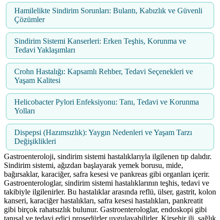
Hamilelikte Sindirim Sorunları: Bulantı, Kabızlık ve Güvenli
Çözümler
Sindirim Sistemi Kanserleri: Erken Teşhis, Korunma ve
Tedavi Yaklaşımları
Crohn Hastalığı: Kapsamlı Rehber, Tedavi Seçenekleri ve
Yaşam Kalitesi
Helicobacter Pylori Enfeksiyonu: Tanı, Tedavi ve Korunma
Yolları
Dispepsi (Hazımsızlık): Yaygın Nedenleri ve Yaşam Tarzı
Değişiklikleri
Gastroenteroloji, sindirim sistemi hastalıklarıyla ilgilenen tıp dalıdır.
Sindirim sistemi, ağızdan başlayarak yemek borusu, mide,
bağırsaklar, karaciğer, safra kesesi ve pankreas gibi organları içerir.
Gastroenterologlar, sindirim sistemi hastalıklarının teşhis, tedavi ve
takibiyle ilgilenirler. Bu hastalıklar arasında reflü, ülser, gastrit, kolon
kanseri, karaciğer hastalıkları, safra kesesi hastalıkları, pankreatit
gibi birçok rahatsızlık bulunur. Gastroenterologlar, endoskopi gibi
tanısal ve tedavi edici prosedürler uygulayabilirler. Kirşehir ili, sağlık