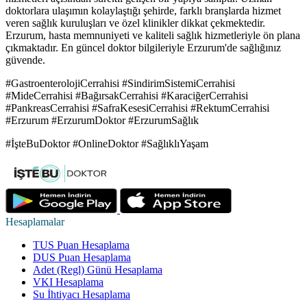
doktorlara ulaşımın kolaylaştığı şehirde, farklı branşlarda hizmet
veren sağlık kuruluşları ve özel klinikler dikkat çekmektedir.
Erzurum, hasta memnuniyeti ve kaliteli sağlık hizmetleriyle ön plana
çıkmaktadır. En güncel doktor bilgileriyle Erzurum'de sağlığınız
güvende.
#GastroenterolojiCerrahisi #SindirimSistemiCerrahisi
#MideCerrahisi #BağırsakCerrahisi #KaraciğerCerrahisi
#PankreasCerrahisi #SafraKesesiCerrahisi #RektumCerrahisi
#Erzurum #ErzurumDoktor #ErzurumSağlık
#İşteBuDoktor #OnlineDoktor #SağlıklıYaşam
Hesaplamalar
TUS Puan Hesaplama
DUS Puan Hesaplama
Adet (Regl) Günü Hesaplama
VKI Hesaplama
Su İhtiyacı Hesaplama