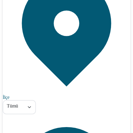
İlçe
Tümü