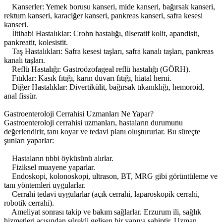
Kanserler: Yemek borusu kanseri, mide kanseri, bağırsak kanseri,
rektum kanseri, karaciğer kanseri, pankreas kanseri, safra kesesi
kanseri.
İltihabi Hastalıklar: Crohn hastalığı, ülseratif kolit, apandisit,
pankreatit, kolesistit.
Taş Hastalıkları: Safra kesesi taşları, safra kanalı taşları, pankreas
kanalı taşları.
Reflü Hastalığı: Gastroözofageal reflü hastalığı (GÖRH).
Fıtıklar: Kasık fıtığı, karın duvarı fıtığı, hiatal herni.
Diğer Hastalıklar: Divertikülit, bağırsak tıkanıklığı, hemoroid,
anal fissür.
Gastroenteroloji Cerrahisi Uzmanları Ne Yapar?
Gastroenteroloji cerrahisi uzmanları, hastaların durumunu
değerlendirir, tanı koyar ve tedavi planı oluştururlar. Bu süreçte
şunları yaparlar:
Hastaların tıbbi öyküsünü alırlar.
Fiziksel muayene yaparlar.
Endoskopi, kolonoskopi, ultrason, BT, MRG gibi görüntüleme ve
tanı yöntemleri uygularlar.
Cerrahi tedavi uygularlar (açık cerrahi, laparoskopik cerrahi,
robotik cerrahi).
Ameliyat sonrası takip ve bakım sağlarlar. Erzurum ili, sağlık
hizmetleri açısından sürekli gelişen bir yapıya sahiptir. Uzman