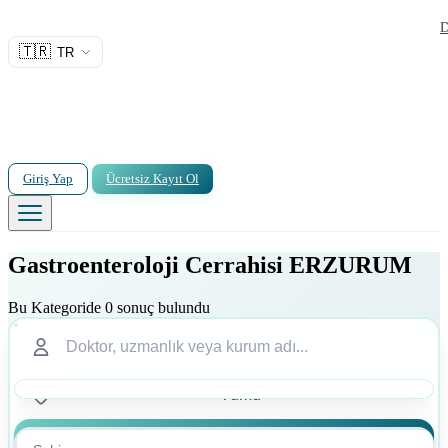
D
🇹🇷
TR
Giriş Yap
Ücretsiz Kayıt Ol
Gastroenteroloji Cerrahisi ERZURUM
Bu Kategoride 0 sonuç bulundu
Ara
Ara