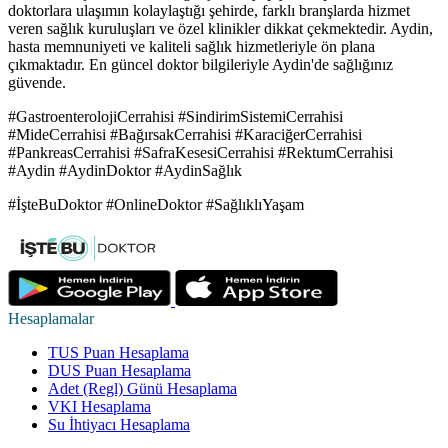
doktorlara ulaşımın kolaylaştığı şehirde, farklı branşlarda hizmet
veren sağlık kuruluşları ve özel klinikler dikkat çekmektedir. Aydin,
hasta memnuniyeti ve kaliteli sağlık hizmetleriyle ön plana
çıkmaktadır. En güncel doktor bilgileriyle Aydin'de sağlığınız
güvende.
#GastroenterolojiCerrahisi #SindirimSistemiCerrahisi
#MideCerrahisi #BağırsakCerrahisi #KaraciğerCerrahisi
#PankreasCerrahisi #SafraKesesiCerrahisi #RektumCerrahisi
#Aydin #AydinDoktor #AydinSağlık
#İşteBuDoktor #OnlineDoktor #SağlıklıYaşam
Hesaplamalar
TUS Puan Hesaplama
DUS Puan Hesaplama
Adet (Regl) Günü Hesaplama
VKI Hesaplama
Su İhtiyacı Hesaplama