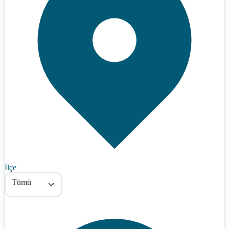
İlçe
Tümü