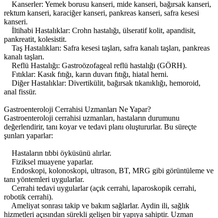
Kanserler: Yemek borusu kanseri, mide kanseri, bağırsak kanseri,
rektum kanseri, karaciğer kanseri, pankreas kanseri, safra kesesi
kanseri.
İltihabi Hastalıklar: Crohn hastalığı, ülseratif kolit, apandisit,
pankreatit, kolesistit.
Taş Hastalıkları: Safra kesesi taşları, safra kanalı taşları, pankreas
kanalı taşları.
Reflü Hastalığı: Gastroözofageal reflü hastalığı (GÖRH).
Fıtıklar: Kasık fıtığı, karın duvarı fıtığı, hiatal herni.
Diğer Hastalıklar: Divertikülit, bağırsak tıkanıklığı, hemoroid,
anal fissür.
Gastroenteroloji Cerrahisi Uzmanları Ne Yapar?
Gastroenteroloji cerrahisi uzmanları, hastaların durumunu
değerlendirir, tanı koyar ve tedavi planı oluştururlar. Bu süreçte
şunları yaparlar:
Hastaların tıbbi öyküsünü alırlar.
Fiziksel muayene yaparlar.
Endoskopi, kolonoskopi, ultrason, BT, MRG gibi görüntüleme ve
tanı yöntemleri uygularlar.
Cerrahi tedavi uygularlar (açık cerrahi, laparoskopik cerrahi,
robotik cerrahi).
Ameliyat sonrası takip ve bakım sağlarlar. Aydin ili, sağlık
hizmetleri açısından sürekli gelişen bir yapıya sahiptir. Uzman