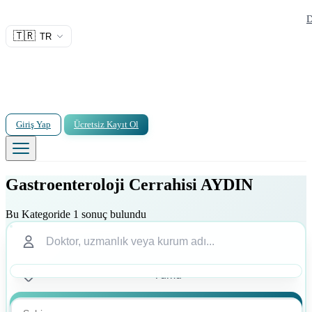
D
🇹🇷
TR
Giriş Yap
Ücretsiz Kayıt Ol
Gastroenteroloji Cerrahisi AYDIN
Bu Kategoride 1 sonuç bulundu
Ara
Ara