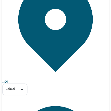
İlçe
Tümü