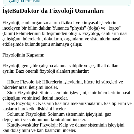
Çalışma Prensibi
İşteBuDoktor'da Fizyoloji Uzmanları
Fizyoloji, canlı organizmaların fiziksel ve kimyasal işlevlerini
inceleyen bir bilim dalıdır. Yunanca "physis" (doğa) ve "logos"
(bilim) kelimelerinin birleşiminden oluşur. Fizyoloji, canlıların nasıl
çalıştığını, hücrelerin, dokuların, organların ve sistemlerin nasıl
etkileşimde bulunduğunu anlamaya çalışır.
Fizyolojinin Kapsamı:
Fizyoloji, geniş bir çalışma alanına sahiptir ve çeşitli alt dallara
ayrılır. Bazı önemli fizyoloji alanları şunlardır:
Hücre Fizyolojisi: Hücrelerin işlevlerini, hücre içi süreçleri ve
hücreler arası iletişimi inceler.
Sinir Fizyolojisi: Sinir sisteminin işleyişini, sinir hücrelerinin nasıl
çalıştığını ve sinirsel iletimi inceler.
Kas Fizyolojisi: Kasların kasılma mekanizmalarını, kas tiplerini ve
kasların hareketle ilişkisini inceler.
Solunum Fizyolojisi: Solunum sisteminin işleyişini, gaz
değişimini ve solunumun kontrolünü inceler.
Kardiyovasküler Fizyoloji: Kalp ve damar sisteminin işleyişini,
kan dolaşımını ve kan basıncını inceler.