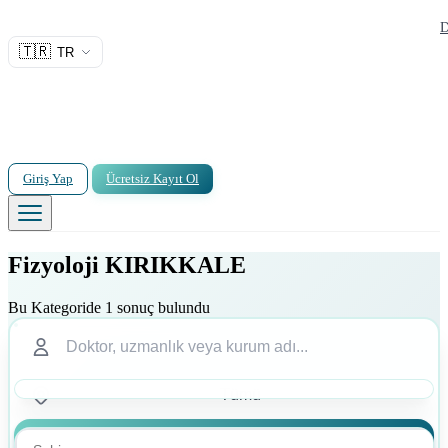
D
🇹🇷
TR
Giriş Yap
Ücretsiz Kayıt Ol
Fizyoloji KIRIKKALE
Bu Kategoride 1 sonuç bulundu
Ara
Ara