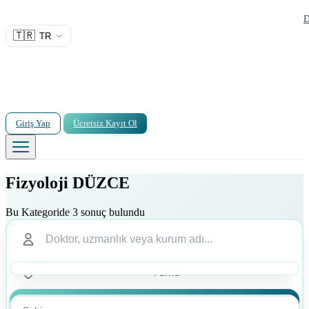
D
🇹🇷
TR
Giriş Yap
Ücretsiz Kayıt Ol
Fizyoloji DÜZCE
Bu Kategoride 3 sonuç bulundu
Ara
Ara