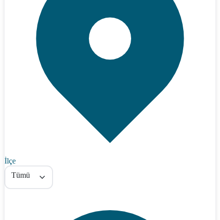
İlçe
Tümü