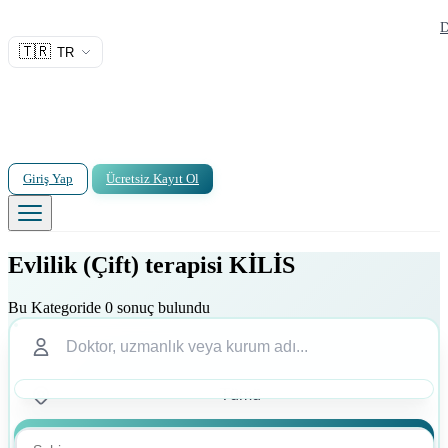
D
🇹🇷
TR
Giriş Yap
Ücretsiz Kayıt Ol
Evlilik (Çift) terapisi KİLİS
Bu Kategoride 0 sonuç bulundu
Ara
Ara