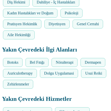
Diş Hekimi
Dahiliye - İç Hastalıkları
Kadın Hastalıkları ve Doğum
Psikoloji
Pratisyen Hekimlik
Diyetisyen
Genel Cerrahi
Aile Hekimliği
Yakın Çevredeki İlgi Alanları
Botoks
Bel Fıtığı
Nöralterapi
Dermapen
Auriculotherapy
Dolgu Uygulamasi
Usui Reiki
Zehirlenmeler
Yakın Çevredeki Hizmetler