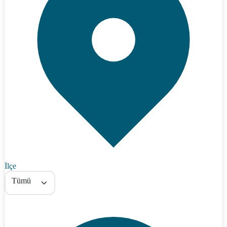
İlçe
Tümü