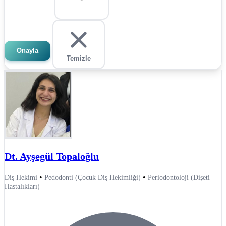
Onayla
Temizle
Dt. Ayşegül Topaloğlu
•
•
Diş Hekimi
Pedodonti (Çocuk Diş Hekimliği)
Periodontoloji (Dişeti
Hastalıkları)