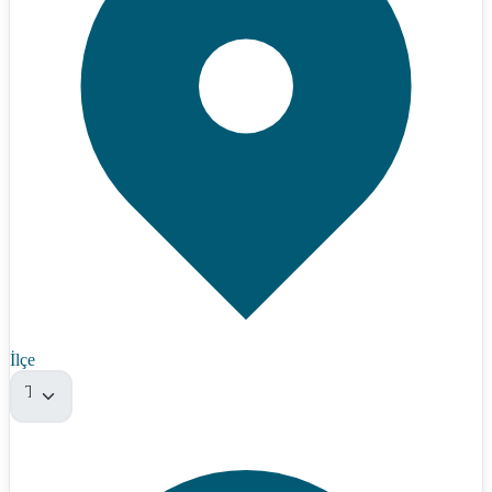
İlçe
Tümü