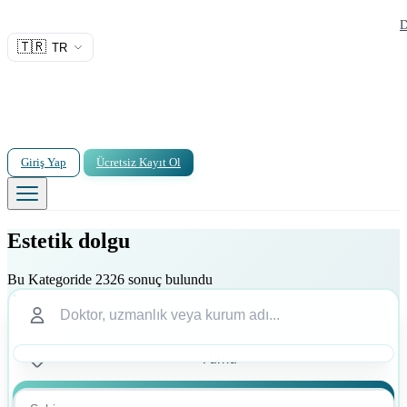
D
🇹🇷
TR
Giriş Yap
Ücretsiz Kayıt Ol
Estetik dolgu
Bu Kategoride 2326 sonuç bulundu
Ara
Ara