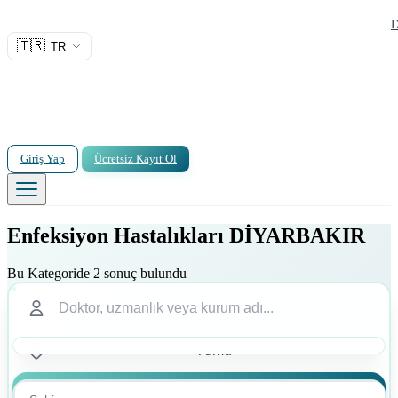
D
🇹🇷
TR
Giriş Yap
Ücretsiz Kayıt Ol
Enfeksiyon Hastalıkları DİYARBAKIR
Bu Kategoride 2 sonuç bulundu
Ara
Ara