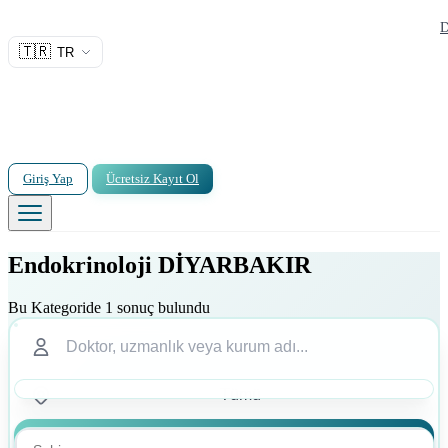
D
🇹🇷
TR
Giriş Yap
Ücretsiz Kayıt Ol
Endokrinoloji DİYARBAKIR
Bu Kategoride 1 sonuç bulundu
Ara
Ara