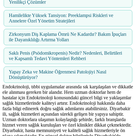
Yenilikçi Çözümler
Hamilelikte Yüksek Tansiyon: Preeklampsi Riskleri ve
Annelere Özel Yönetim Stratejileri
Zirkonyum Diş Kaplama Ömrü Ne Kadardır? Bakım İpuçları
ile Dayanıklılığı Artırma Yolları
Saklı Penis (Psödomikropenis) Nedir? Nedenleri, Belirtileri
ve Kapsamlı Tedavi Yöntemleri Rehberi
Yapay Zeka ve Makine Öğrenmesi Patolojiyi Nasıl
Dönüştürüyor?
Endokrinoloji, tıbbi uygulamalar arasında sık karşılaşılan ve dikkatle
ele alınması gereken bir alandır. Hem uzman doktorlar hem de
hastalar için Endokrinoloji konusundaki güncel bilgi ve yaklaşımlar
sağlık hizmetlerinde kaliteyi artırır. Endokrinoloji hakkında daha
fazla bilgi edinerek doğru sağlık adımlarını atabilirsiniz. Diyarbakir
ili, sağlık hizmetleri açısından sürekli gelişen bir yapıya sahiptir.
Uzman doktorlara ulaşımın kolaylaştığı şehirde, farklı branşlarda
hizmet veren sağlık kuruluşları ve özel klinikler dikkat çekmektedir.
Diyarbakir, hasta memnuniyeti ve kaliteli sağlık hizmetleriyle ön
plana çıkmaktadır. En güncel doktor bilgileriyle Diyarbakir'de