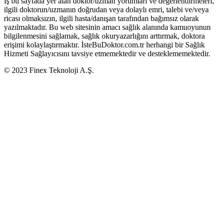
İş bu sayfada yer alan doktor/uzman yorumları ve değerlendirmeleri,
ilgili doktorun/uzmanın doğrudan veya dolaylı emri, talebi ve/veya
ricası olmaksızın, ilgili hasta/danışan tarafından bağımsız olarak
yazılmaktadır. Bu web sitesinin amacı sağlık alanında kamuoyunun
bilgilenmesini sağlamak, sağlık okuryazarlığını arttırmak, doktora
erişimi kolaylaştırmaktır. İsteBuDoktor.com.tr herhangi bir Sağlık
Hizmeti Sağlayıcısını tavsiye etmemektedir ve desteklememektedir.
© 2023 Finex Teknoloji A.Ş.