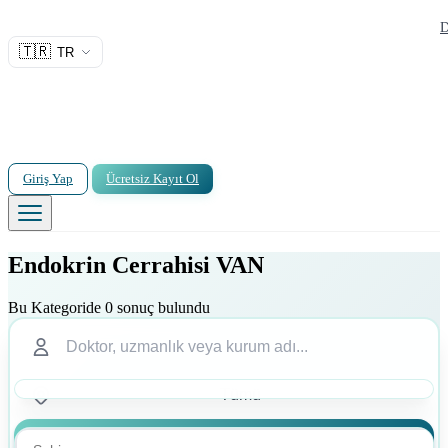
D
🇹🇷
TR
Giriş Yap
Ücretsiz Kayıt Ol
Endokrin Cerrahisi VAN
Bu Kategoride 0 sonuç bulundu
Ara
Ara