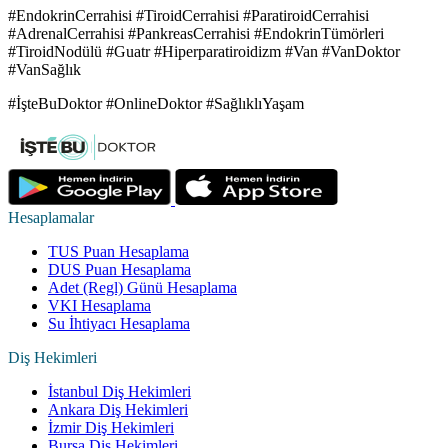
#EndokrinCerrahisi #TiroidCerrahisi #ParatiroidCerrahisi
#AdrenalCerrahisi #PankreasCerrahisi #EndokrinTümörleri
#TiroidNodülü #Guatr #Hiperparatiroidizm #Van #VanDoktor
#VanSağlık
#İşteBuDoktor #OnlineDoktor #SağlıklıYaşam
Hesaplamalar
TUS Puan Hesaplama
DUS Puan Hesaplama
Adet (Regl) Günü Hesaplama
VKI Hesaplama
Su İhtiyacı Hesaplama
Diş Hekimleri
İstanbul Diş Hekimleri
Ankara Diş Hekimleri
İzmir Diş Hekimleri
Bursa Diş Hekimleri