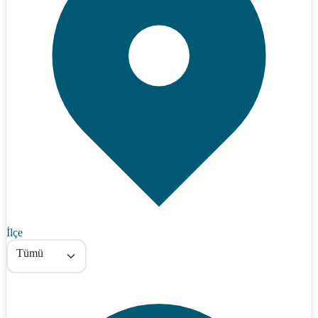
İlçe
Tümü