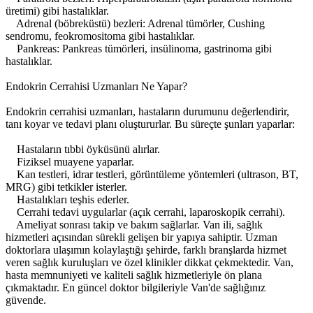
üretimi) gibi hastalıklar.
Adrenal (böbreküstü) bezleri: Adrenal tümörler, Cushing
sendromu, feokromositoma gibi hastalıklar.
Pankreas: Pankreas tümörleri, insülinoma, gastrinoma gibi
hastalıklar.
Endokrin Cerrahisi Uzmanları Ne Yapar?
Endokrin cerrahisi uzmanları, hastaların durumunu değerlendirir,
tanı koyar ve tedavi planı oluştururlar. Bu süreçte şunları yaparlar:
Hastaların tıbbi öyküsünü alırlar.
Fiziksel muayene yaparlar.
Kan testleri, idrar testleri, görüntüleme yöntemleri (ultrason, BT,
MRG) gibi tetkikler isterler.
Hastalıkları teşhis ederler.
Cerrahi tedavi uygularlar (açık cerrahi, laparoskopik cerrahi).
Ameliyat sonrası takip ve bakım sağlarlar. Van ili, sağlık
hizmetleri açısından sürekli gelişen bir yapıya sahiptir. Uzman
doktorlara ulaşımın kolaylaştığı şehirde, farklı branşlarda hizmet
veren sağlık kuruluşları ve özel klinikler dikkat çekmektedir. Van,
hasta memnuniyeti ve kaliteli sağlık hizmetleriyle ön plana
çıkmaktadır. En güncel doktor bilgileriyle Van'de sağlığınız
güvende.