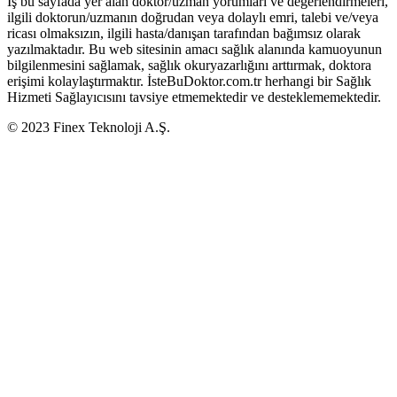
İş bu sayfada yer alan doktor/uzman yorumları ve değerlendirmeleri,
ilgili doktorun/uzmanın doğrudan veya dolaylı emri, talebi ve/veya
ricası olmaksızın, ilgili hasta/danışan tarafından bağımsız olarak
yazılmaktadır. Bu web sitesinin amacı sağlık alanında kamuoyunun
bilgilenmesini sağlamak, sağlık okuryazarlığını arttırmak, doktora
erişimi kolaylaştırmaktır. İsteBuDoktor.com.tr herhangi bir Sağlık
Hizmeti Sağlayıcısını tavsiye etmemektedir ve desteklememektedir.
© 2023 Finex Teknoloji A.Ş.