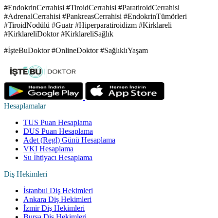
#EndokrinCerrahisi #TiroidCerrahisi #ParatiroidCerrahisi
#AdrenalCerrahisi #PankreasCerrahisi #EndokrinTümörleri
#TiroidNodülü #Guatr #Hiperparatiroidizm #Kirklareli
#KirklareliDoktor #KirklareliSağlık
#İşteBuDoktor #OnlineDoktor #SağlıklıYaşam
Hesaplamalar
TUS Puan Hesaplama
DUS Puan Hesaplama
Adet (Regl) Günü Hesaplama
VKI Hesaplama
Su İhtiyacı Hesaplama
Diş Hekimleri
İstanbul Diş Hekimleri
Ankara Diş Hekimleri
İzmir Diş Hekimleri
Bursa Diş Hekimleri