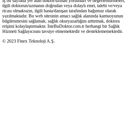
İş bu sayfada yer alan doktor/uzman yorumları ve değerlendirmeleri,
ilgili doktorun/uzmanın doğrudan veya dolaylı emri, talebi ve/veya
ricası olmaksızın, ilgili hasta/danışan tarafından bağımsız olarak
yazılmaktadır. Bu web sitesinin amacı sağlık alanında kamuoyunun
bilgilenmesini sağlamak, sağlık okuryazarlığını arttırmak, doktora
erişimi kolaylaştırmaktır. İsteBuDoktor.com.tr herhangi bir Sağlık
Hizmeti Sağlayıcısını tavsiye etmemektedir ve desteklememektedir.
© 2023 Finex Teknoloji A.Ş.