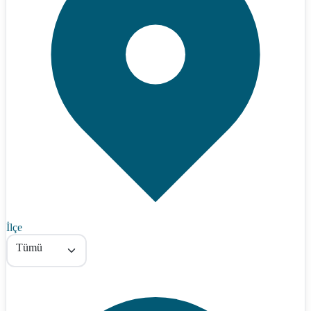
İlçe
Tümü