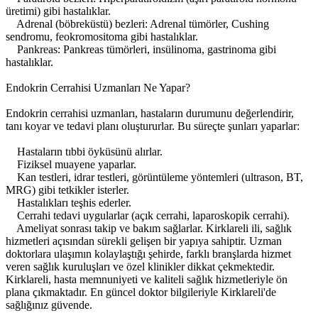
üretimi) gibi hastalıklar.
Adrenal (böbreküstü) bezleri: Adrenal tümörler, Cushing
sendromu, feokromositoma gibi hastalıklar.
Pankreas: Pankreas tümörleri, insülinoma, gastrinoma gibi
hastalıklar.
Endokrin Cerrahisi Uzmanları Ne Yapar?
Endokrin cerrahisi uzmanları, hastaların durumunu değerlendirir,
tanı koyar ve tedavi planı oluştururlar. Bu süreçte şunları yaparlar:
Hastaların tıbbi öyküsünü alırlar.
Fiziksel muayene yaparlar.
Kan testleri, idrar testleri, görüntüleme yöntemleri (ultrason, BT,
MRG) gibi tetkikler isterler.
Hastalıkları teşhis ederler.
Cerrahi tedavi uygularlar (açık cerrahi, laparoskopik cerrahi).
Ameliyat sonrası takip ve bakım sağlarlar. Kirklareli ili, sağlık
hizmetleri açısından sürekli gelişen bir yapıya sahiptir. Uzman
doktorlara ulaşımın kolaylaştığı şehirde, farklı branşlarda hizmet
veren sağlık kuruluşları ve özel klinikler dikkat çekmektedir.
Kirklareli, hasta memnuniyeti ve kaliteli sağlık hizmetleriyle ön
plana çıkmaktadır. En güncel doktor bilgileriyle Kirklareli'de
sağlığınız güvende.