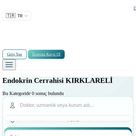
D
🇹🇷
TR
Giriş Yap
Ücretsiz Kayıt Ol
Endokrin Cerrahisi KIRKLARELİ
Bu Kategoride 0 sonuç bulundu
Ara
Ara