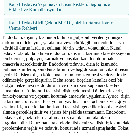
Kanal Tedavisi Yapılmayan Dişin Riskleri: Sağlığınıza
Etkileri ve Komplikasyonlar
Kanal Tedavisi Mi Çekim Mi? Dişinizi Kurtarma Kararı
Verme Rehberi
Endodonti, dişin iç kısmında bulunan pulpa adı verilen yumuşak
dokunun enfeksiyon, yaralanma veya çürük gibi nedenlerle hasar
gördüğü durumlarda uygulanan bir diş tedavi yöntemidir. Kanal
tedavisi olarak da bilinen endodonti, dişin iç kısmındaki enfeksiyonu
temizlemek, pulpayı çıkarmak ve boşalan kanalı doldurmak
amacıyla gerçekleştirilir. Endodonti tedavisi, dişin iç kısmında
bulunan sinirlerin, kan damarlarının ve bağ dokusunun çıkarılmasını
içerir. Bu işlem, dişin kök kanallarının temizlenmesi ve dezenfekte
edilmesiyle gerçekleştirilir. Daha sonra, boşalan kanallar özel bir
dolgu malzemesi ile doldurulur ve dişin üzeri kaplanarak tedavi
tamamlanır. Endodonti tedavisi, dişin çekilmesini önlemek ve dişin
fonksiyonunu ve yapısını korumak amacıyla uygulanır. Ayrıca, dişin
iç kısmında oluşan enfeksiyonun yayılmasını engellemek ve ağrıyı
azaltmak için de kullanılır. Kanal tedavisi, genellikle lokal anestezi
altında gerçekleştirilir ve ağrısız bir şekilde tamamlanır. Endodonti
tedavisi, diş hekimleri tarafından uzmanlık alanı olarak da
uygulanabilir. Bu uzmanlara endodontist denir ve dişin iç kısmındaki
problemlerin teşhis ve tedavisi konusunda uzmanlaşmışlardır. Tokat