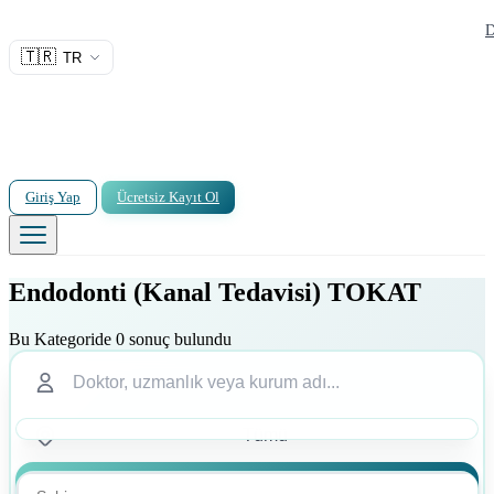
D
🇹🇷
TR
Giriş Yap
Ücretsiz Kayıt Ol
Endodonti (Kanal Tedavisi) TOKAT
Bu Kategoride 0 sonuç bulundu
Ara
Ara