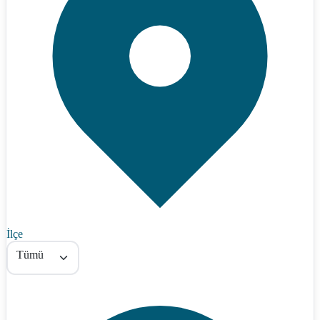
İlçe
Tümü