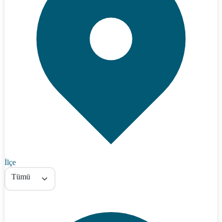
İlçe
Tümü