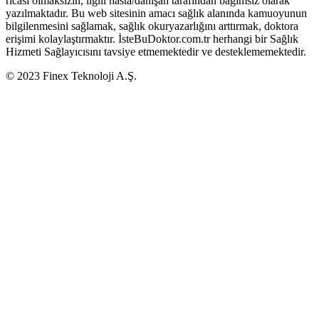
ricası olmaksızın, ilgili hasta/danışan tarafından bağımsız olarak
yazılmaktadır. Bu web sitesinin amacı sağlık alanında kamuoyunun
bilgilenmesini sağlamak, sağlık okuryazarlığını arttırmak, doktora
erişimi kolaylaştırmaktır. İsteBuDoktor.com.tr herhangi bir Sağlık
Hizmeti Sağlayıcısını tavsiye etmemektedir ve desteklememektedir.
© 2023 Finex Teknoloji A.Ş.