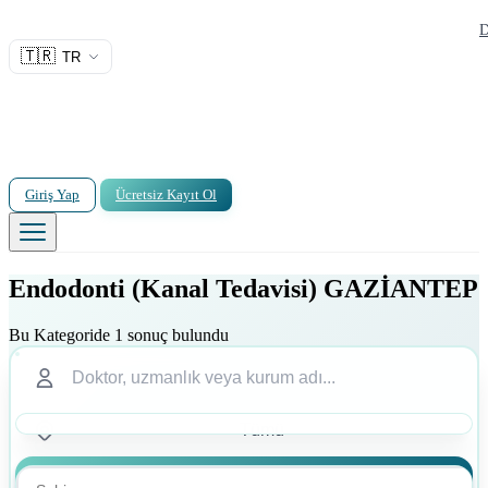
D
🇹🇷
TR
Giriş Yap
Ücretsiz Kayıt Ol
Endodonti (Kanal Tedavisi) GAZİANTEP
Bu Kategoride 1 sonuç bulundu
Ara
Ara