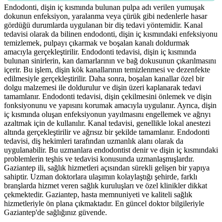
Endodonti, dişin iç kısmında bulunan pulpa adı verilen yumuşak
dokunun enfeksiyon, yaralanma veya çürük gibi nedenlerle hasar
gördüğü durumlarda uygulanan bir diş tedavi yöntemidir. Kanal
tedavisi olarak da bilinen endodonti, dişin iç kısmındaki enfeksiyonu
temizlemek, pulpayı çıkarmak ve boşalan kanalı doldurmak
amacıyla gerçekleştirilir. Endodonti tedavisi, dişin iç kısmında
bulunan sinirlerin, kan damarlarının ve bağ dokusunun çıkarılmasını
içerir. Bu işlem, dişin kök kanallarının temizlenmesi ve dezenfekte
edilmesiyle gerçekleştirilir. Daha sonra, boşalan kanallar özel bir
dolgu malzemesi ile doldurulur ve dişin üzeri kaplanarak tedavi
tamamlanır. Endodonti tedavisi, dişin çekilmesini önlemek ve dişin
fonksiyonunu ve yapısını korumak amacıyla uygulanır. Ayrıca, dişin
iç kısmında oluşan enfeksiyonun yayılmasını engellemek ve ağrıyı
azaltmak için de kullanılır. Kanal tedavisi, genellikle lokal anestezi
altında gerçekleştirilir ve ağrısız bir şekilde tamamlanır. Endodonti
tedavisi, diş hekimleri tarafından uzmanlık alanı olarak da
uygulanabilir. Bu uzmanlara endodontist denir ve dişin iç kısmındaki
problemlerin teşhis ve tedavisi konusunda uzmanlaşmışlardır.
Gaziantep ili, sağlık hizmetleri açısından sürekli gelişen bir yapıya
sahiptir. Uzman doktorlara ulaşımın kolaylaştığı şehirde, farklı
branşlarda hizmet veren sağlık kuruluşları ve özel klinikler dikkat
çekmektedir. Gaziantep, hasta memnuniyeti ve kaliteli sağlık
hizmetleriyle ön plana çıkmaktadır. En güncel doktor bilgileriyle
Gaziantep'de sağlığınız güvende.