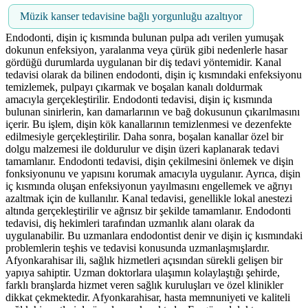
Müzik kanser tedavisine bağlı yorgunluğu azaltıyor
Endodonti, dişin iç kısmında bulunan pulpa adı verilen yumuşak
dokunun enfeksiyon, yaralanma veya çürük gibi nedenlerle hasar
gördüğü durumlarda uygulanan bir diş tedavi yöntemidir. Kanal
tedavisi olarak da bilinen endodonti, dişin iç kısmındaki enfeksiyonu
temizlemek, pulpayı çıkarmak ve boşalan kanalı doldurmak
amacıyla gerçekleştirilir. Endodonti tedavisi, dişin iç kısmında
bulunan sinirlerin, kan damarlarının ve bağ dokusunun çıkarılmasını
içerir. Bu işlem, dişin kök kanallarının temizlenmesi ve dezenfekte
edilmesiyle gerçekleştirilir. Daha sonra, boşalan kanallar özel bir
dolgu malzemesi ile doldurulur ve dişin üzeri kaplanarak tedavi
tamamlanır. Endodonti tedavisi, dişin çekilmesini önlemek ve dişin
fonksiyonunu ve yapısını korumak amacıyla uygulanır. Ayrıca, dişin
iç kısmında oluşan enfeksiyonun yayılmasını engellemek ve ağrıyı
azaltmak için de kullanılır. Kanal tedavisi, genellikle lokal anestezi
altında gerçekleştirilir ve ağrısız bir şekilde tamamlanır. Endodonti
tedavisi, diş hekimleri tarafından uzmanlık alanı olarak da
uygulanabilir. Bu uzmanlara endodontist denir ve dişin iç kısmındaki
problemlerin teşhis ve tedavisi konusunda uzmanlaşmışlardır.
Afyonkarahisar ili, sağlık hizmetleri açısından sürekli gelişen bir
yapıya sahiptir. Uzman doktorlara ulaşımın kolaylaştığı şehirde,
farklı branşlarda hizmet veren sağlık kuruluşları ve özel klinikler
dikkat çekmektedir. Afyonkarahisar, hasta memnuniyeti ve kaliteli