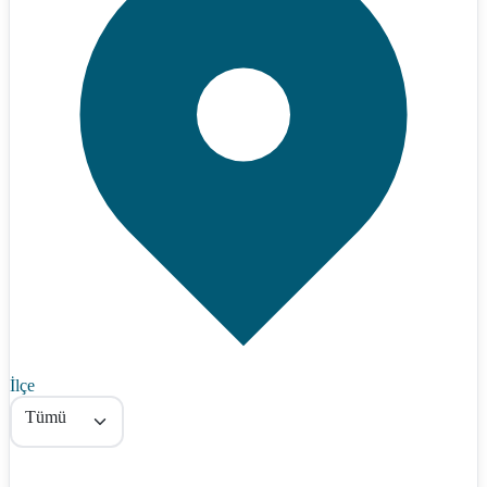
İlçe
Tümü