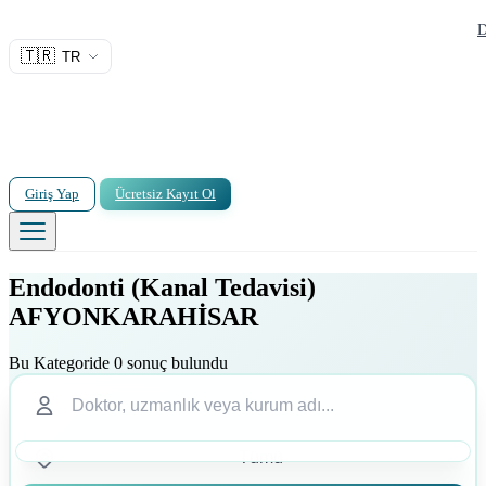
D
🇹🇷
TR
Giriş Yap
Ücretsiz Kayıt Ol
Endodonti (Kanal Tedavisi)
AFYONKARAHİSAR
Bu Kategoride 0 sonuç bulundu