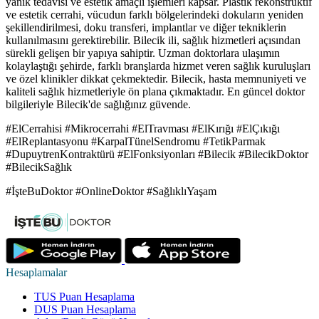
yanık tedavisi ve estetik amaçlı işlemleri kapsar. Plastik rekonstrüktif
ve estetik cerrahi, vücudun farklı bölgelerindeki dokuların yeniden
şekillendirilmesi, doku transferi, implantlar ve diğer tekniklerin
kullanılmasını gerektirebilir. Bilecik ili, sağlık hizmetleri açısından
sürekli gelişen bir yapıya sahiptir. Uzman doktorlara ulaşımın
kolaylaştığı şehirde, farklı branşlarda hizmet veren sağlık kuruluşları
ve özel klinikler dikkat çekmektedir. Bilecik, hasta memnuniyeti ve
kaliteli sağlık hizmetleriyle ön plana çıkmaktadır. En güncel doktor
bilgileriyle Bilecik'de sağlığınız güvende.
#ElCerrahisi #Mikrocerrahi #ElTravması #ElKırığı #ElÇıkığı
#ElReplantasyonu #KarpalTünelSendromu #TetikParmak
#DupuytrenKontraktürü #ElFonksiyonları #Bilecik #BilecikDoktor
#BilecikSağlık
#İşteBuDoktor #OnlineDoktor #SağlıklıYaşam
Hesaplamalar
TUS Puan Hesaplama
DUS Puan Hesaplama