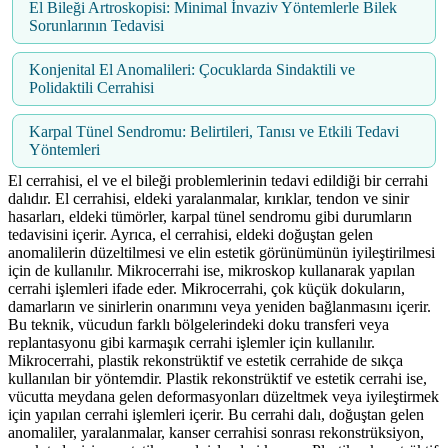
El Bileği Artroskopisi: Minimal İnvaziv Yöntemlerle Bilek
Sorunlarının Tedavisi
Konjenital El Anomalileri: Çocuklarda Sindaktili ve
Polidaktili Cerrahisi
Karpal Tünel Sendromu: Belirtileri, Tanısı ve Etkili Tedavi
Yöntemleri
El cerrahisi, el ve el bileği problemlerinin tedavi edildiği bir cerrahi
dalıdır. El cerrahisi, eldeki yaralanmalar, kırıklar, tendon ve sinir
hasarları, eldeki tümörler, karpal tünel sendromu gibi durumların
tedavisini içerir. Ayrıca, el cerrahisi, eldeki doğuştan gelen
anomalilerin düzeltilmesi ve elin estetik görünümünün iyileştirilmesi
için de kullanılır. Mikrocerrahi ise, mikroskop kullanarak yapılan
cerrahi işlemleri ifade eder. Mikrocerrahi, çok küçük dokuların,
damarların ve sinirlerin onarımını veya yeniden bağlanmasını içerir.
Bu teknik, vücudun farklı bölgelerindeki doku transferi veya
replantasyonu gibi karmaşık cerrahi işlemler için kullanılır.
Mikrocerrahi, plastik rekonstrüktif ve estetik cerrahide de sıkça
kullanılan bir yöntemdir. Plastik rekonstrüktif ve estetik cerrahi ise,
vücutta meydana gelen deformasyonları düzeltmek veya iyileştirmek
için yapılan cerrahi işlemleri içerir. Bu cerrahi dalı, doğuştan gelen
anomaliler, yaralanmalar, kanser cerrahisi sonrası rekonstrüksiyon,