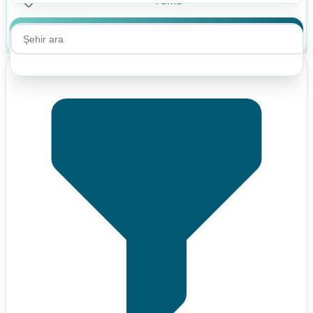
Ara
Ara