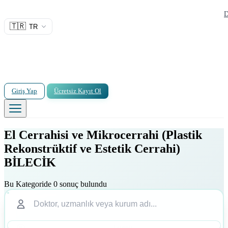
D
🇹🇷
TR
Giriş Yap
Ücretsiz Kayıt Ol
El Cerrahisi ve Mikrocerrahi (Plastik
Rekonstrüktif ve Estetik Cerrahi)
BİLECİK
Bu Kategoride 0 sonuç bulundu