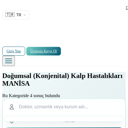
D
🇹🇷
TR
Giriş Yap
Ücretsiz Kayıt Ol
Doğumsal (Konjenital) Kalp Hastalıkları
MANİSA
Bu Kategoride 4 sonuç bulundu