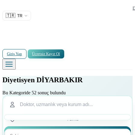
D
🇹🇷
TR
Giriş Yap
Ücretsiz Kayıt Ol
Diyetisyen DİYARBAKIR
Bu Kategoride 52 sonuç bulundu
Ara
Ara