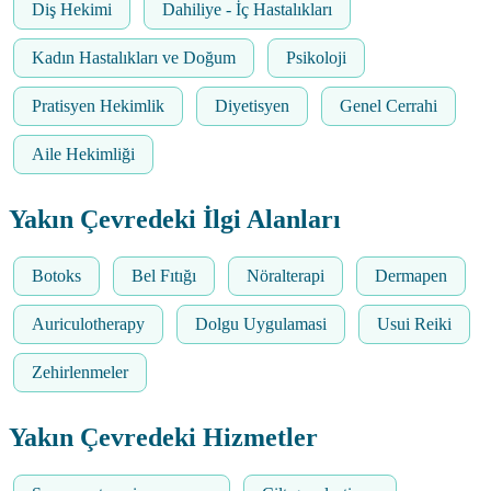
Diş Hekimi
Dahiliye - İç Hastalıkları
Kadın Hastalıkları ve Doğum
Psikoloji
Pratisyen Hekimlik
Diyetisyen
Genel Cerrahi
Aile Hekimliği
Yakın Çevredeki İlgi Alanları
Botoks
Bel Fıtığı
Nöralterapi
Dermapen
Auriculotherapy
Dolgu Uygulamasi
Usui Reiki
Zehirlenmeler
Yakın Çevredeki Hizmetler