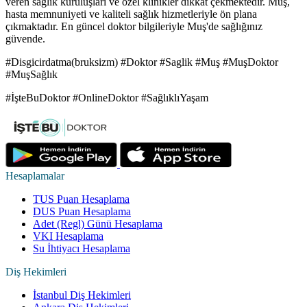
veren sağlık kuruluşları ve özel klinikler dikkat çekmektedir. Muş,
hasta memnuniyeti ve kaliteli sağlık hizmetleriyle ön plana
çıkmaktadır. En güncel doktor bilgileriyle Muş'de sağlığınız
güvende.
#Disgicirdatma(bruksizm) #Doktor #Saglik #Muş #MuşDoktor
#MuşSağlık
#İşteBuDoktor #OnlineDoktor #SağlıklıYaşam
Hesaplamalar
TUS Puan Hesaplama
DUS Puan Hesaplama
Adet (Regl) Günü Hesaplama
VKI Hesaplama
Su İhtiyacı Hesaplama
Diş Hekimleri
İstanbul Diş Hekimleri