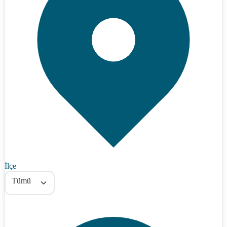
İlçe
Tümü