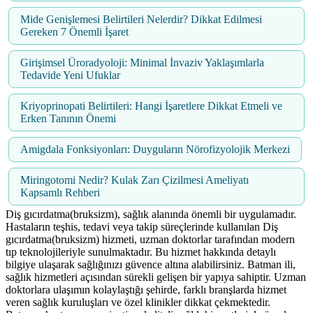
Mide Genişlemesi Belirtileri Nelerdir? Dikkat Edilmesi
Gereken 7 Önemli İşaret
Girişimsel Üroradyoloji: Minimal İnvaziv Yaklaşımlarla
Tedavide Yeni Ufuklar
Kriyoprinopati Belirtileri: Hangi İşaretlere Dikkat Etmeli ve
Erken Tanının Önemi
Amigdala Fonksiyonları: Duyguların Nörofizyolojik Merkezi
Miringotomi Nedir? Kulak Zarı Çizilmesi Ameliyatı
Kapsamlı Rehberi
Diş gıcırdatma(bruksizm), sağlık alanında önemli bir uygulamadır.
Hastaların teşhis, tedavi veya takip süreçlerinde kullanılan Diş
gıcırdatma(bruksizm) hizmeti, uzman doktorlar tarafından modern
tıp teknolojileriyle sunulmaktadır. Bu hizmet hakkında detaylı
bilgiye ulaşarak sağlığınızı güvence altına alabilirsiniz. Batman ili,
sağlık hizmetleri açısından sürekli gelişen bir yapıya sahiptir. Uzman
doktorlara ulaşımın kolaylaştığı şehirde, farklı branşlarda hizmet
veren sağlık kuruluşları ve özel klinikler dikkat çekmektedir.