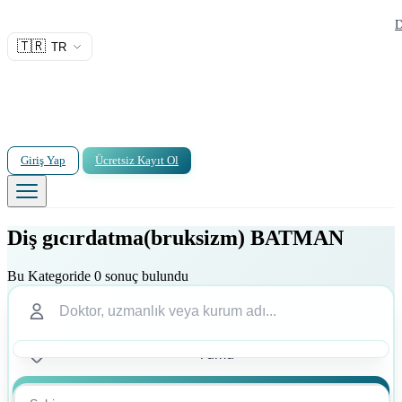
D
🇹🇷
TR
Giriş Yap
Ücretsiz Kayıt Ol
Diş gıcırdatma(bruksizm) BATMAN
Bu Kategoride 0 sonuç bulundu
Ara
Ara