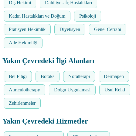
Diş Hekimi
Dahiliye - İç Hastalıkları
Kadın Hastalıkları ve Doğum
Psikoloji
Pratisyen Hekimlik
Diyetisyen
Genel Cerrahi
Aile Hekimliği
Yakın Çevredeki İlgi Alanları
Bel Fıtığı
Botoks
Nöralterapi
Dermapen
Auriculotherapy
Dolgu Uygulamasi
Usui Reiki
Zehirlenmeler
Yakın Çevredeki Hizmetler