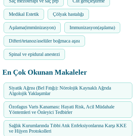
Saç mezoterapi ve saç prp
Cilt gençleştirme
Medikal Estetik
Çölyak hastalığı
Aşılama(immünizasyon)
Immunizasyon(aşılama)
Difteri/tetanoz/aselüler boğmaca aşısı
Spinal ve epidural anestezi
En Çok Okunan Makaleler
Siyatik Ağrısı (Bel Fıtığı): Nörolojik Kaynaklı Ağrıda
Algolojik Yaklaşımlar
Özofagus Varis Kanaması: Hayati Risk, Acil Müdahale
Yöntemleri ve Önleyici Tedbirler
Sağlık Kurumlarında Tıbbi Atık Enfeksiyonlarına Karşı KKE
ve Hijyen Protokolleri