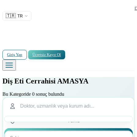
D
🇹🇷
TR
Giriş Yap
Ücretsiz Kayıt Ol
Diş Eti Cerrahisi AMASYA
Bu Kategoride 0 sonuç bulundu
Ara
Ara