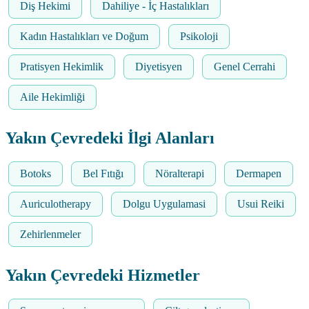
Diş Hekimi
Dahiliye - İç Hastalıkları
Kadın Hastalıkları ve Doğum
Psikoloji
Pratisyen Hekimlik
Diyetisyen
Genel Cerrahi
Aile Hekimliği
Yakın Çevredeki İlgi Alanları
Botoks
Bel Fıtığı
Nöralterapi
Dermapen
Auriculotherapy
Dolgu Uygulamasi
Usui Reiki
Zehirlenmeler
Yakın Çevredeki Hizmetler