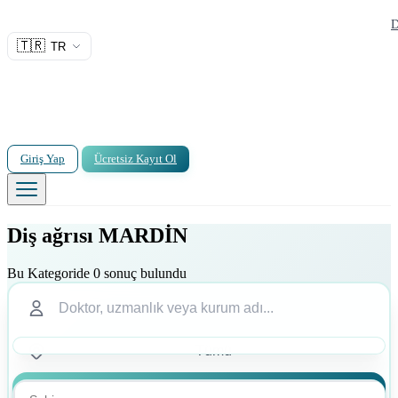
D
🇹🇷
TR
Giriş Yap
Ücretsiz Kayıt Ol
Diş ağrısı MARDİN
Bu Kategoride 0 sonuç bulundu
Ara
Ara