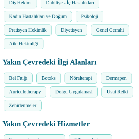
Diş Hekimi
Dahiliye - İç Hastalıkları
Kadın Hastalıkları ve Doğum
Psikoloji
Pratisyen Hekimlik
Diyetisyen
Genel Cerrahi
Aile Hekimliği
Yakın Çevredeki İlgi Alanları
Bel Fıtığı
Botoks
Nöralterapi
Dermapen
Auriculotherapy
Dolgu Uygulamasi
Usui Reiki
Zehirlenmeler
Yakın Çevredeki Hizmetler