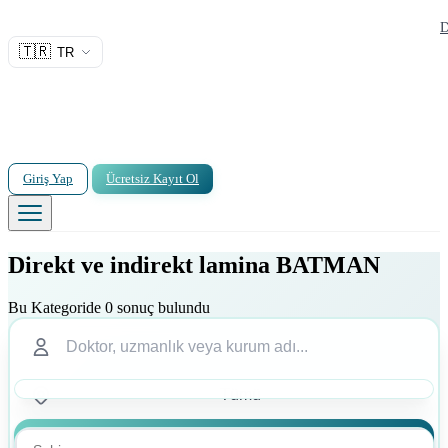
D
🇹🇷
TR
Giriş Yap
Ücretsiz Kayıt Ol
Direkt ve indirekt lamina BATMAN
Bu Kategoride 0 sonuç bulundu
Ara
Ara