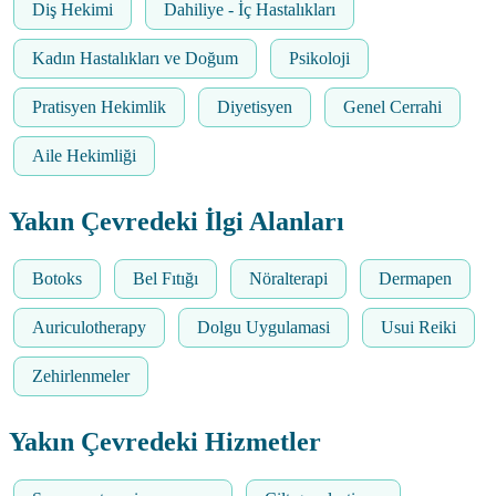
Diş Hekimi
Dahiliye - İç Hastalıkları
Kadın Hastalıkları ve Doğum
Psikoloji
Pratisyen Hekimlik
Diyetisyen
Genel Cerrahi
Aile Hekimliği
Yakın Çevredeki İlgi Alanları
Botoks
Bel Fıtığı
Nöralterapi
Dermapen
Auriculotherapy
Dolgu Uygulamasi
Usui Reiki
Zehirlenmeler
Yakın Çevredeki Hizmetler