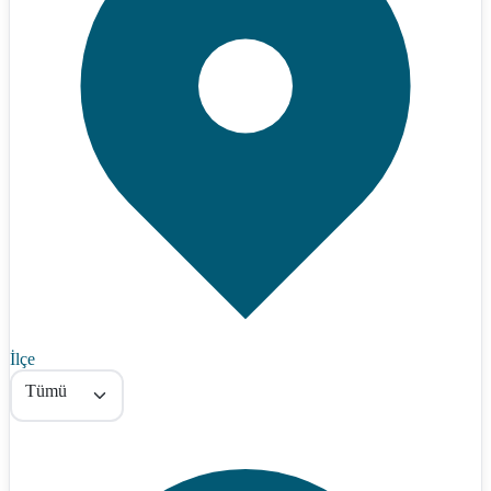
İlçe
Tümü