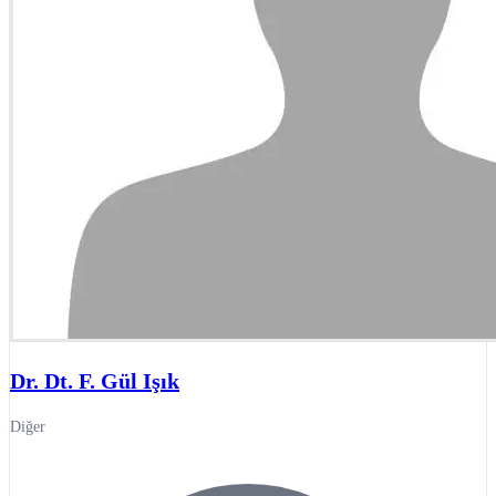
Dr. Dt. F. Gül Işık
Diğer