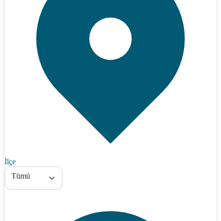
İlçe
Tümü