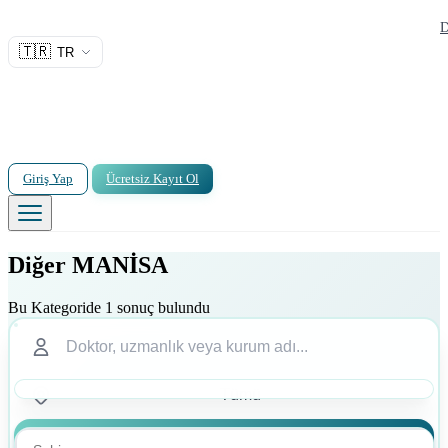
D
🇹🇷
TR
Giriş Yap
Ücretsiz Kayıt Ol
Diğer MANİSA
Bu Kategoride 1 sonuç bulundu
Ara
Ara