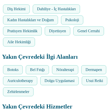
Diş Hekimi
Dahiliye - İç Hastalıkları
Kadın Hastalıkları ve Doğum
Psikoloji
Pratisyen Hekimlik
Diyetisyen
Genel Cerrahi
Aile Hekimliği
Yakın Çevredeki İlgi Alanları
Botoks
Bel Fıtığı
Nöralterapi
Dermapen
Auriculotherapy
Dolgu Uygulamasi
Usui Reiki
Zehirlenmeler
Yakın Çevredeki Hizmetler