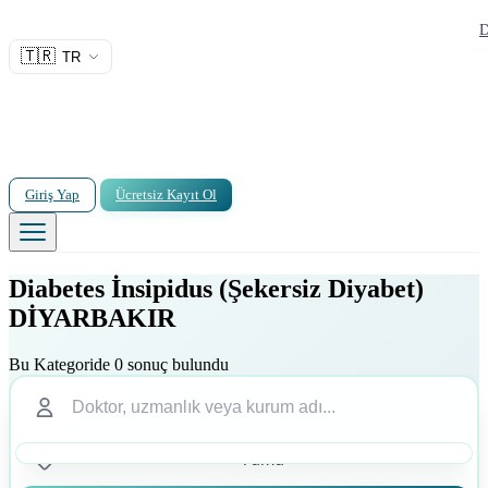
D
🇹🇷
TR
Giriş Yap
Ücretsiz Kayıt Ol
Diabetes İnsipidus (Şekersiz Diyabet)
DİYARBAKIR
Bu Kategoride 0 sonuç bulundu