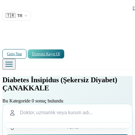
D
🇹🇷
TR
Giriş Yap
Ücretsiz Kayıt Ol
Diabetes İnsipidus (Şekersiz Diyabet)
ÇANAKKALE
Bu Kategoride 0 sonuç bulundu