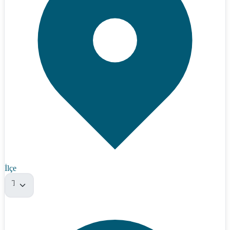
İlçe
Tümü