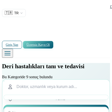
D
🇹🇷
TR
Giriş Yap
Ücretsiz Kayıt Ol
Deri hastalıkları tanı ve tedavisi
Bu Kategoride 9 sonuç bulundu
Ara
Ara