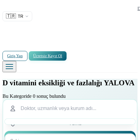
D
🇹🇷
TR
Giriş Yap
Ücretsiz Kayıt Ol
D vitamini eksikliği ve fazlalığı YALOVA
Bu Kategoride 0 sonuç bulundu
Ara
Ara