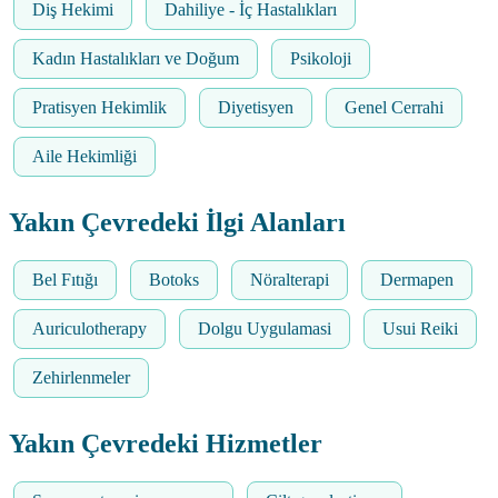
Diş Hekimi
Dahiliye - İç Hastalıkları
Kadın Hastalıkları ve Doğum
Psikoloji
Pratisyen Hekimlik
Diyetisyen
Genel Cerrahi
Aile Hekimliği
Yakın Çevredeki İlgi Alanları
Bel Fıtığı
Botoks
Nöralterapi
Dermapen
Auriculotherapy
Dolgu Uygulamasi
Usui Reiki
Zehirlenmeler
Yakın Çevredeki Hizmetler