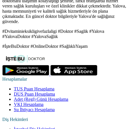
doktorlara ulaşımın kolaylaştığı şehirde, farklı branşlarda hizmet
veren sağlık kuruluşları ve özel klinikler dikkat çekmektedir. Yalova,
hasta memnuniyeti ve kaliteli sağlık hizmetleriyle ön plana
çıkmaktadır. En güncel doktor bilgileriyle Yalova'de sağlığınız
güvende.
#Dvitaminieksikligivefazlaligi #Doktor #Saglik #Yalova
#YalovaDoktor #YalovaSağlık
#İşteBuDoktor #OnlineDoktor #SağlıklıYaşam
Hesaplamalar
TUS Puan Hesaplama
DUS Puan Hesaplama
Adet (Regl) Günü Hesaplama
VKI Hesaplama
Su İhtiyacı Hesaplama
Diş Hekimleri