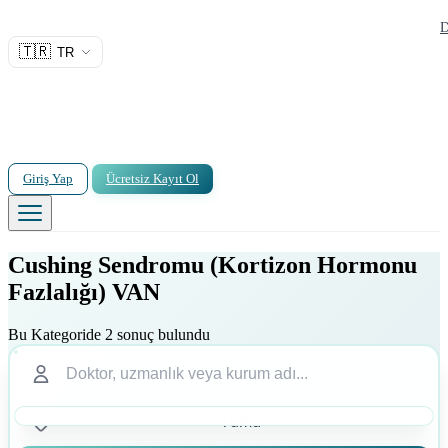
D
🇹🇷
TR
Giriş Yap
Ücretsiz Kayıt Ol
Cushing Sendromu (Kortizon Hormonu
Fazlalığı) VAN
Bu Kategoride 2 sonuç bulundu