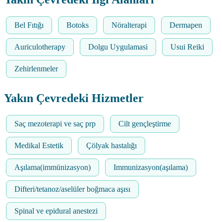
Bel Fıtığı
Botoks
Nöralterapi
Dermapen
Auriculotherapy
Dolgu Uygulamasi
Usui Reiki
Zehirlenmeler
Yakın Çevredeki Hizmetler
Saç mezoterapi ve saç prp
Cilt gençleştirme
Medikal Estetik
Çölyak hastalığı
Aşılama(immünizasyon)
Immunizasyon(aşılama)
Difteri/tetanoz/aselüler boğmaca aşısı
Spinal ve epidural anestezi