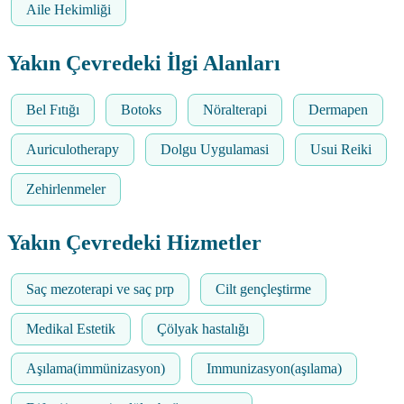
Aile Hekimliği
Yakın Çevredeki İlgi Alanları
Bel Fıtığı
Botoks
Nöralterapi
Dermapen
Auriculotherapy
Dolgu Uygulamasi
Usui Reiki
Zehirlenmeler
Yakın Çevredeki Hizmetler
Saç mezoterapi ve saç prp
Cilt gençleştirme
Medikal Estetik
Çölyak hastalığı
Aşılama(immünizasyon)
Immunizasyon(aşılama)