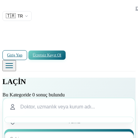
D
🇹🇷
TR
Giriş Yap
Ücretsiz Kayıt Ol
LAÇİN
Bu Kategoride 0 sonuç bulundu
Ara
Ara