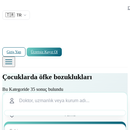
D
🇹🇷
TR
Giriş Yap
Ücretsiz Kayıt Ol
Çocuklarda öfke bozuklukları
Bu Kategoride 35 sonuç bulundu
Ara
Ara