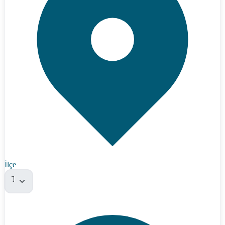
İlçe
Tümü