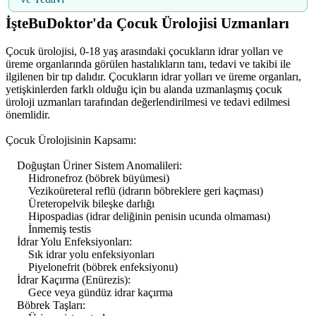
İşteBuDoktor'da Çocuk Ürolojisi Uzmanları
Çocuk ürolojisi, 0-18 yaş arasındaki çocukların idrar yolları ve
üreme organlarında görülen hastalıkların tanı, tedavi ve takibi ile
ilgilenen bir tıp dalıdır. Çocukların idrar yolları ve üreme organları,
yetişkinlerden farklı olduğu için bu alanda uzmanlaşmış çocuk
üroloji uzmanları tarafından değerlendirilmesi ve tedavi edilmesi
önemlidir.
Çocuk Ürolojisinin Kapsamı:
Doğuştan Üriner Sistem Anomalileri:
Hidronefroz (böbrek büyümesi)
Vezikoüreteral reflü (idrarın böbreklere geri kaçması)
Üreteropelvik bileşke darlığı
Hipospadias (idrar deliğinin penisin ucunda olmaması)
İnmemiş testis
İdrar Yolu Enfeksiyonları:
Sık idrar yolu enfeksiyonları
Piyelonefrit (böbrek enfeksiyonu)
İdrar Kaçırma (Enürezis):
Gece veya gündüz idrar kaçırma
Böbrek Taşları: