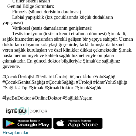
Üriner sistem taşları
Genital Bölge Sorunları:
Fimozis (sünnet derisinin daralması)
Labial yapışıklık (kız çocuklarında küçük dudakların
yapışması)
Varikosel (testis damarlarının genişlemesi)
Testis torsiyonu (testisin kendi etrafında dönmesi) Şirnak ili,
sağlık hizmetleri açısından sürekli gelişen bir yapıya sahiptir. Uzman
doktorlara ulaşımın kolaylaştığı şehirde, farklı branşlarda hizmet
veren sağlık kuruluşları ve özel klinikler dikkat çekmektedir. Şirnak,
hasta memnuniyeti ve kaliteli sağlık hizmetleriyle ön plana
çıkmaktadır. En güncel doktor bilgileriyle Şirnak'de sağlığınız
güvende.
#ÇocukÜrolojisi #PediatrikÜroloji #ÇocukİdrarYoluSağlığı
#ÇocukGenitalSağlığı #ÇocukSağlığı #Üroloji #İdrarYoluSağlığı
#Sağlık #Tıp #Şirnak #ŞirnakDoktor #ŞirnakSağlık
#İşteBuDoktor #OnlineDoktor #SağlıklıYaşam
Hesaplamalar