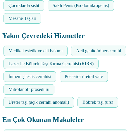
Çocuklarda sistit
Saklı Penis (Psödomikropenis)
Mesane Taşları
Yakın Çevredeki Hizmetler
Medikal estetik ve cilt bakımı
Acil genitoüriner cerrahi
Lazer ile Böbrek Taşı Kırma Cerrahisi (RIRS)
İnmemiş testis cerrahisi
Posterior üretral valv
Mitrofanoff prosedürü
Üreter taşı (açık cerrahi-anomali)
Böbrek taşı (urs)
En Çok Okunan Makaleler