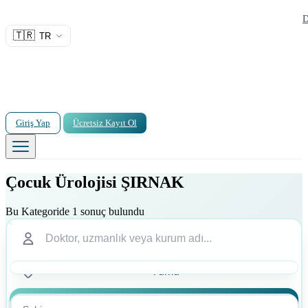
D
🇹🇷
TR
Giriş Yap
Ücretsiz Kayıt Ol
Çocuk Ürolojisi ŞIRNAK
Bu Kategoride 1 sonuç bulundu
Ara
Ara