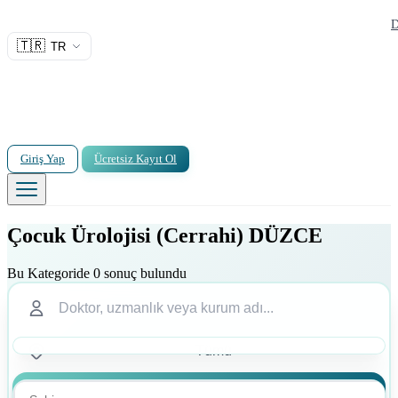
D
🇹🇷
TR
Giriş Yap
Ücretsiz Kayıt Ol
Çocuk Ürolojisi (Cerrahi) DÜZCE
Bu Kategoride 0 sonuç bulundu
Ara
Ara