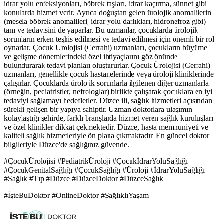
idrar yolu enfeksiyonları, böbrek taşları, idrar kaçırma, sünnet gibi
konularda hizmet verir. Ayrıca doğuştan gelen ürolojik anomalilerin
(mesela böbrek anomalileri, idrar yolu darlıkları, hidronefroz gibi)
tanı ve tedavisini de yaparlar. Bu uzmanlar, çocuklarda ürolojik
sorunların erken teşhis edilmesi ve tedavi edilmesi için önemli bir rol
oynarlar. Çocuk Ürolojisi (Cerrahi) uzmanları, çocukların büyüme
ve gelişme dönemlerindeki özel ihtiyaçlarını göz önünde
bulundurarak tedavi planları oluştururlar. Çocuk Ürolojisi (Cerrahi)
uzmanları, genellikle çocuk hastanelerinde veya üroloji kliniklerinde
çalışırlar. Çocuklarda ürolojik sorunlarla ilgilenen diğer uzmanlarla
(örneğin, pediatristler, nefrologlar) birlikte çalışarak çocuklara en iyi
tedaviyi sağlamayı hedeflerler. Düzce ili, sağlık hizmetleri açısından
sürekli gelişen bir yapıya sahiptir. Uzman doktorlara ulaşımın
kolaylaştığı şehirde, farklı branşlarda hizmet veren sağlık kuruluşları
ve özel klinikler dikkat çekmektedir. Düzce, hasta memnuniyeti ve
kaliteli sağlık hizmetleriyle ön plana çıkmaktadır. En güncel doktor
bilgileriyle Düzce'de sağlığınız güvende.
#ÇocukÜrolojisi #PediatrikÜroloji #ÇocukİdrarYoluSağlığı
#ÇocukGenitalSağlığı #ÇocukSağlığı #Üroloji #İdrarYoluSağlığı
#Sağlık #Tıp #Düzce #DüzceDoktor #DüzceSağlık
#İşteBuDoktor #OnlineDoktor #SağlıklıYaşam