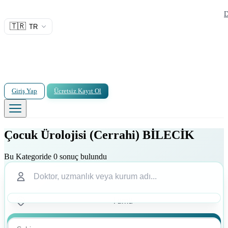
D
🇹🇷
TR
Giriş Yap
Ücretsiz Kayıt Ol
Çocuk Ürolojisi (Cerrahi) BİLECİK
Bu Kategoride 0 sonuç bulundu
Ara
Ara