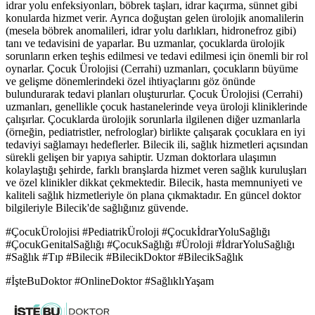
idrar yolu enfeksiyonları, böbrek taşları, idrar kaçırma, sünnet gibi
konularda hizmet verir. Ayrıca doğuştan gelen ürolojik anomalilerin
(mesela böbrek anomalileri, idrar yolu darlıkları, hidronefroz gibi)
tanı ve tedavisini de yaparlar. Bu uzmanlar, çocuklarda ürolojik
sorunların erken teşhis edilmesi ve tedavi edilmesi için önemli bir rol
oynarlar. Çocuk Ürolojisi (Cerrahi) uzmanları, çocukların büyüme
ve gelişme dönemlerindeki özel ihtiyaçlarını göz önünde
bulundurarak tedavi planları oluştururlar. Çocuk Ürolojisi (Cerrahi)
uzmanları, genellikle çocuk hastanelerinde veya üroloji kliniklerinde
çalışırlar. Çocuklarda ürolojik sorunlarla ilgilenen diğer uzmanlarla
(örneğin, pediatristler, nefrologlar) birlikte çalışarak çocuklara en iyi
tedaviyi sağlamayı hedeflerler. Bilecik ili, sağlık hizmetleri açısından
sürekli gelişen bir yapıya sahiptir. Uzman doktorlara ulaşımın
kolaylaştığı şehirde, farklı branşlarda hizmet veren sağlık kuruluşları
ve özel klinikler dikkat çekmektedir. Bilecik, hasta memnuniyeti ve
kaliteli sağlık hizmetleriyle ön plana çıkmaktadır. En güncel doktor
bilgileriyle Bilecik'de sağlığınız güvende.
#ÇocukÜrolojisi #PediatrikÜroloji #ÇocukİdrarYoluSağlığı
#ÇocukGenitalSağlığı #ÇocukSağlığı #Üroloji #İdrarYoluSağlığı
#Sağlık #Tıp #Bilecik #BilecikDoktor #BilecikSağlık
#İşteBuDoktor #OnlineDoktor #SağlıklıYaşam