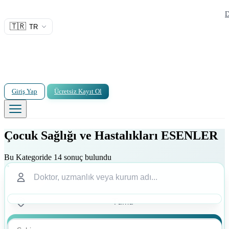
D
🇹🇷
TR
Giriş Yap
Ücretsiz Kayıt Ol
Çocuk Sağlığı ve Hastalıkları ESENLER
Bu Kategoride 14 sonuç bulundu
Ara
Ara