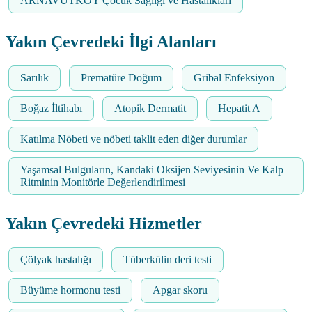
ARNAVUTKÖY Çocuk Sağlığı ve Hastalıkları
Yakın Çevredeki İlgi Alanları
Sarılık
Prematüre Doğum
Gribal Enfeksiyon
Boğaz İltihabı
Atopik Dermatit
Hepatit A
Katılma Nöbeti ve nöbeti taklit eden diğer durumlar
Yaşamsal Bulguların, Kandaki Oksijen Seviyesinin Ve Kalp
Ritminin Monitörle Değerlendirilmesi
Yakın Çevredeki Hizmetler
Çölyak hastalığı
Tüberkülin deri testi
Büyüme hormonu testi
Apgar skoru