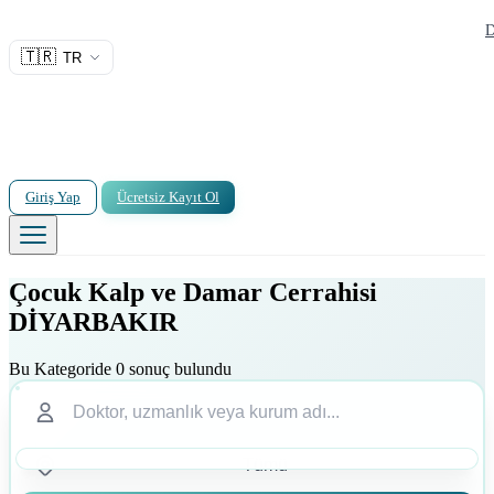
D
🇹🇷
TR
Giriş Yap
Ücretsiz Kayıt Ol
Çocuk Kalp ve Damar Cerrahisi
DİYARBAKIR
Bu Kategoride 0 sonuç bulundu