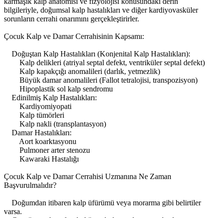
karmaşık kalp anatomisi ve fizyolojisi konusundaki derin
bilgileriyle, doğumsal kalp hastalıkları ve diğer kardiyovasküler
sorunların cerrahi onarımını gerçekleştirirler.
Çocuk Kalp ve Damar Cerrahisinin Kapsamı:
Doğuştan Kalp Hastalıkları (Konjenital Kalp Hastalıkları):
Kalp delikleri (atriyal septal defekt, ventriküler septal defekt)
Kalp kapakçığı anomalileri (darlık, yetmezlik)
Büyük damar anomalileri (Fallot tetralojisi, transpozisyon)
Hipoplastik sol kalp sendromu
Edinilmiş Kalp Hastalıkları:
Kardiyomiyopati
Kalp tümörleri
Kalp nakli (transplantasyon)
Damar Hastalıkları:
Aort koarktasyonu
Pulmoner arter stenozu
Kawaraki Hastalığı
Çocuk Kalp ve Damar Cerrahisi Uzmanına Ne Zaman
Başvurulmalıdır?
Doğumdan itibaren kalp üfürümü veya morarma gibi belirtiler
varsa.