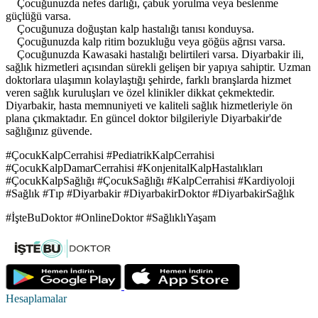
Çocuğunuzda nefes darlığı, çabuk yorulma veya beslenme
güçlüğü varsa.
Çocuğunuza doğuştan kalp hastalığı tanısı konduysa.
Çocuğunuzda kalp ritim bozukluğu veya göğüs ağrısı varsa.
Çocuğunuzda Kawasaki hastalığı belirtileri varsa. Diyarbakir ili,
sağlık hizmetleri açısından sürekli gelişen bir yapıya sahiptir. Uzman
doktorlara ulaşımın kolaylaştığı şehirde, farklı branşlarda hizmet
veren sağlık kuruluşları ve özel klinikler dikkat çekmektedir.
Diyarbakir, hasta memnuniyeti ve kaliteli sağlık hizmetleriyle ön
plana çıkmaktadır. En güncel doktor bilgileriyle Diyarbakir'de
sağlığınız güvende.
#ÇocukKalpCerrahisi #PediatrikKalpCerrahisi
#ÇocukKalpDamarCerrahisi #KonjenitalKalpHastalıkları
#ÇocukKalpSağlığı #ÇocukSağlığı #KalpCerrahisi #Kardiyoloji
#Sağlık #Tıp #Diyarbakir #DiyarbakirDoktor #DiyarbakirSağlık
#İşteBuDoktor #OnlineDoktor #SağlıklıYaşam
Hesaplamalar