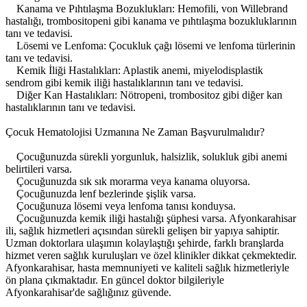
Kanama ve Pıhtılaşma Bozuklukları: Hemofili, von Willebrand
hastalığı, trombositopeni gibi kanama ve pıhtılaşma bozukluklarının
tanı ve tedavisi.
Lösemi ve Lenfoma: Çocukluk çağı lösemi ve lenfoma türlerinin
tanı ve tedavisi.
Kemik İliği Hastalıkları: Aplastik anemi, miyelodisplastik
sendrom gibi kemik iliği hastalıklarının tanı ve tedavisi.
Diğer Kan Hastalıkları: Nötropeni, trombositoz gibi diğer kan
hastalıklarının tanı ve tedavisi.
Çocuk Hematolojisi Uzmanına Ne Zaman Başvurulmalıdır?
Çocuğunuzda sürekli yorgunluk, halsizlik, solukluk gibi anemi
belirtileri varsa.
Çocuğunuzda sık sık morarma veya kanama oluyorsa.
Çocuğunuzda lenf bezlerinde şişlik varsa.
Çocuğunuza lösemi veya lenfoma tanısı konduysa.
Çocuğunuzda kemik iliği hastalığı şüphesi varsa. Afyonkarahisar
ili, sağlık hizmetleri açısından sürekli gelişen bir yapıya sahiptir.
Uzman doktorlara ulaşımın kolaylaştığı şehirde, farklı branşlarda
hizmet veren sağlık kuruluşları ve özel klinikler dikkat çekmektedir.
Afyonkarahisar, hasta memnuniyeti ve kaliteli sağlık hizmetleriyle
ön plana çıkmaktadır. En güncel doktor bilgileriyle
Afyonkarahisar'de sağlığınız güvende.