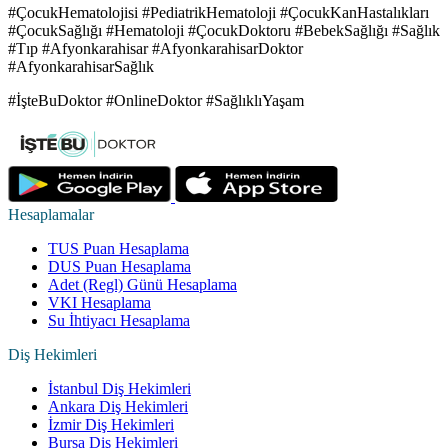
#ÇocukHematolojisi #PediatrikHematoloji #ÇocukKanHastalıkları
#ÇocukSağlığı #Hematoloji #ÇocukDoktoru #BebekSağlığı #Sağlık
#Tıp #Afyonkarahisar #AfyonkarahisarDoktor
#AfyonkarahisarSağlık
#İşteBuDoktor #OnlineDoktor #SağlıklıYaşam
Hesaplamalar
TUS Puan Hesaplama
DUS Puan Hesaplama
Adet (Regl) Günü Hesaplama
VKI Hesaplama
Su İhtiyacı Hesaplama
Diş Hekimleri
İstanbul Diş Hekimleri
Ankara Diş Hekimleri
İzmir Diş Hekimleri
Bursa Diş Hekimleri