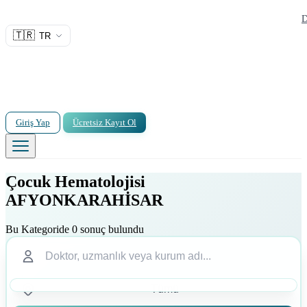
D
🇹🇷
TR
Giriş Yap
Ücretsiz Kayıt Ol
Çocuk Hematolojisi
AFYONKARAHİSAR
Bu Kategoride 0 sonuç bulundu