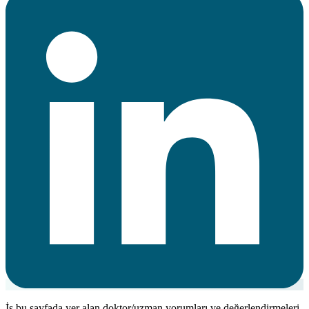
İş bu sayfada yer alan doktor/uzman yorumları ve değerlendirmeleri,