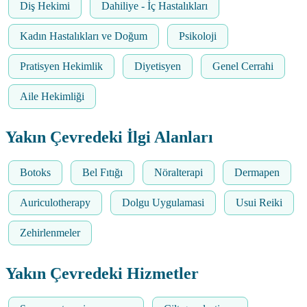
Diş Hekimi
Dahiliye - İç Hastalıkları
Kadın Hastalıkları ve Doğum
Psikoloji
Pratisyen Hekimlik
Diyetisyen
Genel Cerrahi
Aile Hekimliği
Yakın Çevredeki İlgi Alanları
Botoks
Bel Fıtığı
Nöralterapi
Dermapen
Auriculotherapy
Dolgu Uygulamasi
Usui Reiki
Zehirlenmeler
Yakın Çevredeki Hizmetler