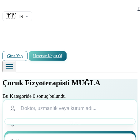
D
🇹🇷
TR
Giriş Yap
Ücretsiz Kayıt Ol
Çocuk Fizyoterapisti MUĞLA
Bu Kategoride 0 sonuç bulundu
Ara
Ara