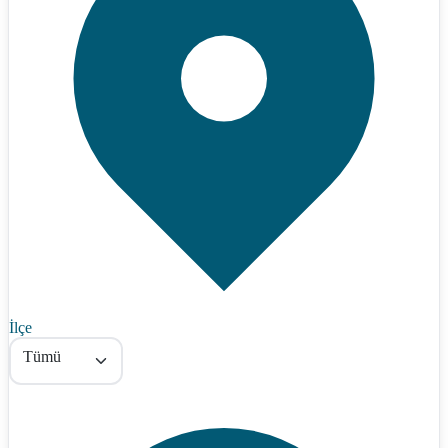
İlçe
Tümü