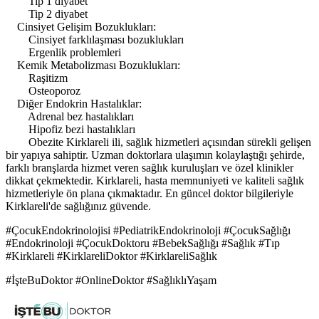
Tip 1 diyabet
Tip 2 diyabet
Cinsiyet Gelişim Bozuklukları:
Cinsiyet farklılaşması bozuklukları
Ergenlik problemleri
Kemik Metabolizması Bozuklukları:
Raşitizm
Osteoporoz
Diğer Endokrin Hastalıklar:
Adrenal bez hastalıkları
Hipofiz bezi hastalıkları
Obezite Kirklareli ili, sağlık hizmetleri açısından sürekli gelişen
bir yapıya sahiptir. Uzman doktorlara ulaşımın kolaylaştığı şehirde,
farklı branşlarda hizmet veren sağlık kuruluşları ve özel klinikler
dikkat çekmektedir. Kirklareli, hasta memnuniyeti ve kaliteli sağlık
hizmetleriyle ön plana çıkmaktadır. En güncel doktor bilgileriyle
Kirklareli'de sağlığınız güvende.
#ÇocukEndokrinolojisi #PediatrikEndokrinoloji #ÇocukSağlığı
#Endokrinoloji #ÇocukDoktoru #BebekSağlığı #Sağlık #Tıp
#Kirklareli #KirklareliDoktor #KirklareliSağlık
#İşteBuDoktor #OnlineDoktor #SağlıklıYaşam