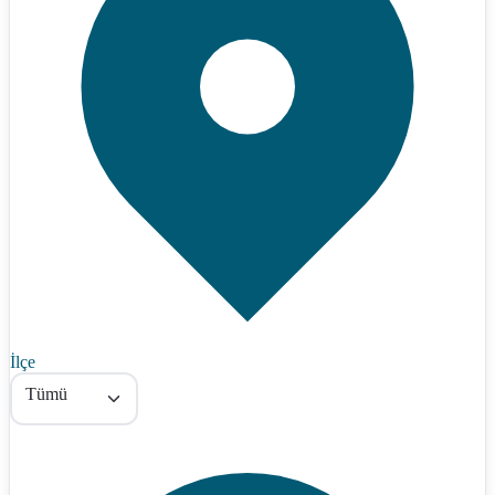
İlçe
Tümü