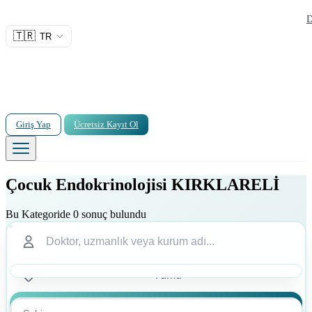
D
🇹🇷
TR
Giriş Yap
Ücretsiz Kayıt Ol
Çocuk Endokrinolojisi KIRKLARELİ
Bu Kategoride 0 sonuç bulundu
Ara
Ara