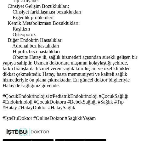
Tip 2 diyabet
Cinsiyet Gelişim Bozuklukları:
Cinsiyet farklılaşması bozuklukları
Ergenlik problemleri
Kemik Metabolizması Bozuklukları:
Raşitizm
Osteoporoz
Diğer Endokrin Hastalıklar:
Adrenal bez hastalıkları
Hipofiz bezi hastalıkları
Obezite Hatay ili, sağlık hizmetleri açısından sürekli gelişen bir
yapıya sahiptir. Uzman doktorlara ulaşımın kolaylaştığı şehirde,
farklı branşlarda hizmet veren sağlık kuruluşları ve özel klinikler
dikkat çekmektedir. Hatay, hasta memnuniyeti ve kaliteli sağlık
hizmetleriyle ön plana çıkmaktadır. En güncel doktor bilgileriyle
Hatay'de sağlığınız güvende.
#ÇocukEndokrinolojisi #PediatrikEndokrinoloji #ÇocukSağlığı
#Endokrinoloji #ÇocukDoktoru #BebekSağlığı #Sağlık #Tıp
#Hatay #HatayDoktor #HataySağlık
#İşteBuDoktor #OnlineDoktor #SağlıklıYaşam