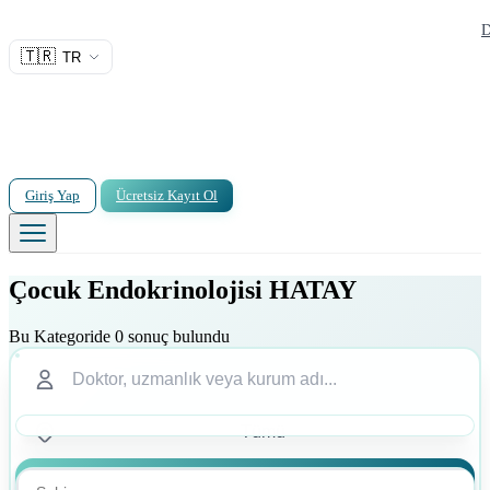
D
🇹🇷
TR
Giriş Yap
Ücretsiz Kayıt Ol
Çocuk Endokrinolojisi HATAY
Bu Kategoride 0 sonuç bulundu
Ara
Ara