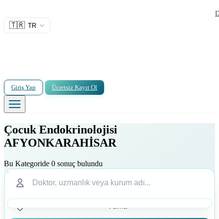
D
🇹🇷
TR
Giriş Yap
Ücretsiz Kayıt Ol
Çocuk Endokrinolojisi
AFYONKARAHİSAR
Bu Kategoride 0 sonuç bulundu