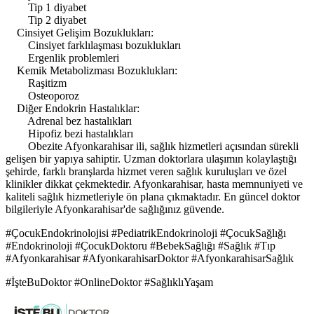
Tip 1 diyabet
Tip 2 diyabet
Cinsiyet Gelişim Bozuklukları:
Cinsiyet farklılaşması bozuklukları
Ergenlik problemleri
Kemik Metabolizması Bozuklukları:
Raşitizm
Osteoporoz
Diğer Endokrin Hastalıklar:
Adrenal bez hastalıkları
Hipofiz bezi hastalıkları
Obezite Afyonkarahisar ili, sağlık hizmetleri açısından sürekli
gelişen bir yapıya sahiptir. Uzman doktorlara ulaşımın kolaylaştığı
şehirde, farklı branşlarda hizmet veren sağlık kuruluşları ve özel
klinikler dikkat çekmektedir. Afyonkarahisar, hasta memnuniyeti ve
kaliteli sağlık hizmetleriyle ön plana çıkmaktadır. En güncel doktor
bilgileriyle Afyonkarahisar'de sağlığınız güvende.
#ÇocukEndokrinolojisi #PediatrikEndokrinoloji #ÇocukSağlığı
#Endokrinoloji #ÇocukDoktoru #BebekSağlığı #Sağlık #Tıp
#Afyonkarahisar #AfyonkarahisarDoktor #AfyonkarahisarSağlık
#İşteBuDoktor #OnlineDoktor #SağlıklıYaşam