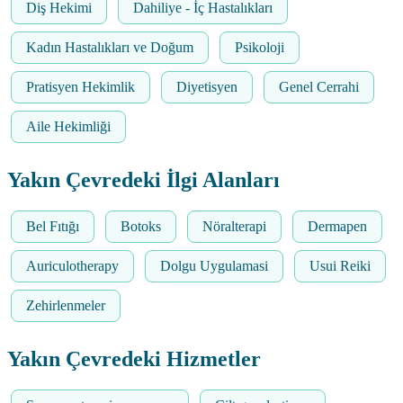
Diş Hekimi
Dahiliye - İç Hastalıkları
Kadın Hastalıkları ve Doğum
Psikoloji
Pratisyen Hekimlik
Diyetisyen
Genel Cerrahi
Aile Hekimliği
Yakın Çevredeki İlgi Alanları
Bel Fıtığı
Botoks
Nöralterapi
Dermapen
Auriculotherapy
Dolgu Uygulamasi
Usui Reiki
Zehirlenmeler
Yakın Çevredeki Hizmetler