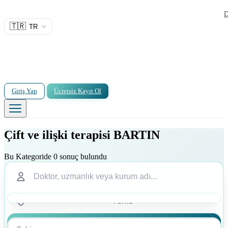
D
🇹🇷
TR
Giriş Yap
Ücretsiz Kayıt Ol
Çift ve ilişki terapisi BARTIN
Bu Kategoride 0 sonuç bulundu
Ara
Ara