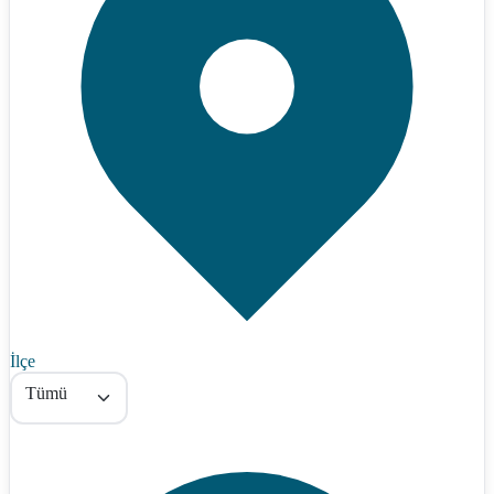
İlçe
Tümü