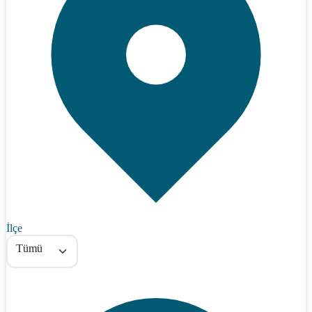
İlçe
Tümü