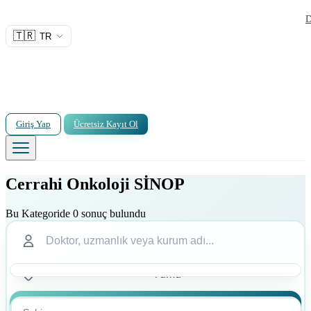
D
🇹🇷
TR
Giriş Yap
Ücretsiz Kayıt Ol
Cerrahi Onkoloji SİNOP
Bu Kategoride 0 sonuç bulundu
Ara
Ara