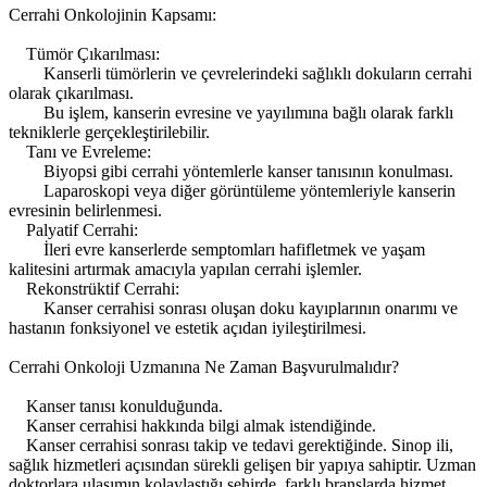
Cerrahi Onkolojinin Kapsamı:
Tümör Çıkarılması:
Kanserli tümörlerin ve çevrelerindeki sağlıklı dokuların cerrahi
olarak çıkarılması.
Bu işlem, kanserin evresine ve yayılımına bağlı olarak farklı
tekniklerle gerçekleştirilebilir.
Tanı ve Evreleme:
Biyopsi gibi cerrahi yöntemlerle kanser tanısının konulması.
Laparoskopi veya diğer görüntüleme yöntemleriyle kanserin
evresinin belirlenmesi.
Palyatif Cerrahi:
İleri evre kanserlerde semptomları hafifletmek ve yaşam
kalitesini artırmak amacıyla yapılan cerrahi işlemler.
Rekonstrüktif Cerrahi:
Kanser cerrahisi sonrası oluşan doku kayıplarının onarımı ve
hastanın fonksiyonel ve estetik açıdan iyileştirilmesi.
Cerrahi Onkoloji Uzmanına Ne Zaman Başvurulmalıdır?
Kanser tanısı konulduğunda.
Kanser cerrahisi hakkında bilgi almak istendiğinde.
Kanser cerrahisi sonrası takip ve tedavi gerektiğinde. Sinop ili,
sağlık hizmetleri açısından sürekli gelişen bir yapıya sahiptir. Uzman
doktorlara ulaşımın kolaylaştığı şehirde, farklı branşlarda hizmet