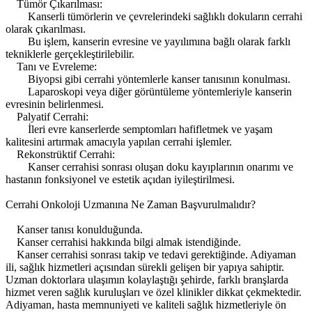
Tümör Çıkarılması:
Kanserli tümörlerin ve çevrelerindeki sağlıklı dokuların cerrahi
olarak çıkarılması.
Bu işlem, kanserin evresine ve yayılımına bağlı olarak farklı
tekniklerle gerçekleştirilebilir.
Tanı ve Evreleme:
Biyopsi gibi cerrahi yöntemlerle kanser tanısının konulması.
Laparoskopi veya diğer görüntüleme yöntemleriyle kanserin
evresinin belirlenmesi.
Palyatif Cerrahi:
İleri evre kanserlerde semptomları hafifletmek ve yaşam
kalitesini artırmak amacıyla yapılan cerrahi işlemler.
Rekonstrüktif Cerrahi:
Kanser cerrahisi sonrası oluşan doku kayıplarının onarımı ve
hastanın fonksiyonel ve estetik açıdan iyileştirilmesi.
Cerrahi Onkoloji Uzmanına Ne Zaman Başvurulmalıdır?
Kanser tanısı konulduğunda.
Kanser cerrahisi hakkında bilgi almak istendiğinde.
Kanser cerrahisi sonrası takip ve tedavi gerektiğinde. Adiyaman
ili, sağlık hizmetleri açısından sürekli gelişen bir yapıya sahiptir.
Uzman doktorlara ulaşımın kolaylaştığı şehirde, farklı branşlarda
hizmet veren sağlık kuruluşları ve özel klinikler dikkat çekmektedir.
Adiyaman, hasta memnuniyeti ve kaliteli sağlık hizmetleriyle ön