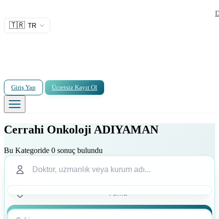
D
🇹🇷
TR
Giriş Yap
Ücretsiz Kayıt Ol
Cerrahi Onkoloji ADIYAMAN
Bu Kategoride 0 sonuç bulundu
Ara
Ara