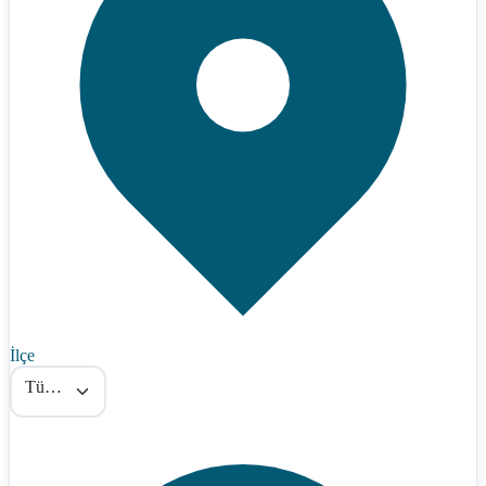
İlçe
Tümü